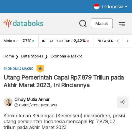
Indonesia
Masuk
Makro
17.731
2,42%
KAR USD/IDR
INFLASI YOY (APR)
INFLASI MOM (APR)
Home
Data Stories
Ekonomi & Makro
EKONOMI & MAKRO
Utang Pemerintah Capai Rp7.879 Triliun pada
Akhir Maret 2023, Ini Rinciannya
Cindy Mutia Annur
09/05/2023 16:26 WIB
Kementerian Keuangan (Kemenkeu) melaporkan, posisi
utang pemerintah Indonesia mencapai Rp 7.879,07
triliun pada akhir Maret 2023