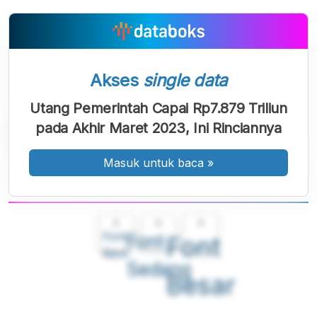
Akses
single data
Utang Pemerintah Capai Rp7.879 Triliun
pada Akhir Maret 2023, Ini Rinciannya
Masuk untuk baca
»
A
A
A
Font
Font
Font
Kecil
Sedang
Besar