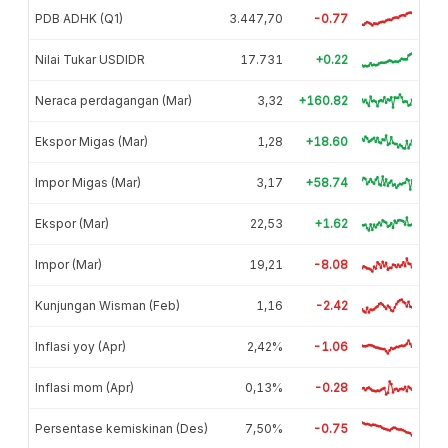
PDB ADHK (Q1)
3.447,70
-0.77
Nilai Tukar USDIDR
17.731
+0.22
Neraca perdagangan (Mar)
3,32
+160.82
Ekspor Migas (Mar)
1,28
+18.60
Impor Migas (Mar)
3,17
+58.74
Ekspor (Mar)
22,53
+1.62
Impor (Mar)
19,21
-8.08
Kunjungan Wisman (Feb)
1,16
-2.42
Inflasi yoy (Apr)
2,42%
-1.06
Inflasi mom (Apr)
0,13%
-0.28
Persentase kemiskinan (Des)
7,50%
-0.75