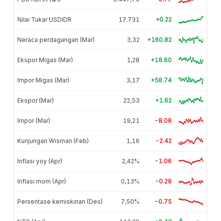
Nilai Tukar USDIDR
17.731
+0.22
Neraca perdagangan (Mar)
3,32
+160.82
Ekspor Migas (Mar)
1,28
+18.60
Impor Migas (Mar)
3,17
+58.74
Ekspor (Mar)
22,53
+1.62
Impor (Mar)
19,21
-8.08
Kunjungan Wisman (Feb)
1,16
-2.42
Inflasi yoy (Apr)
2,42%
-1.06
Inflasi mom (Apr)
0,13%
-0.28
Persentase kemiskinan (Des)
7,50%
-0.75