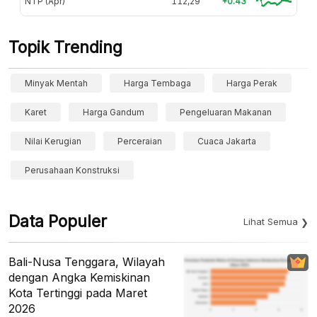
NTP (Apr)
112,29
+0.43
Topik Trending
Minyak Mentah
Harga Tembaga
Harga Perak
Karet
Harga Gandum
Pengeluaran Makanan
Nilai Kerugian
Perceraian
Cuaca Jakarta
Perusahaan Konstruksi
Data Populer
Lihat Semua
Bali-Nusa Tenggara, Wilayah
dengan Angka Kemiskinan
Kota Tertinggi pada Maret
2026