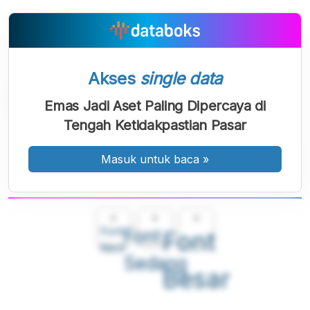
Akses
single data
Emas Jadi Aset Paling Dipercaya di
Tengah Ketidakpastian Pasar
Masuk untuk baca
»
A
A
A
Font
Font
Font
Kecil
Sedang
Besar