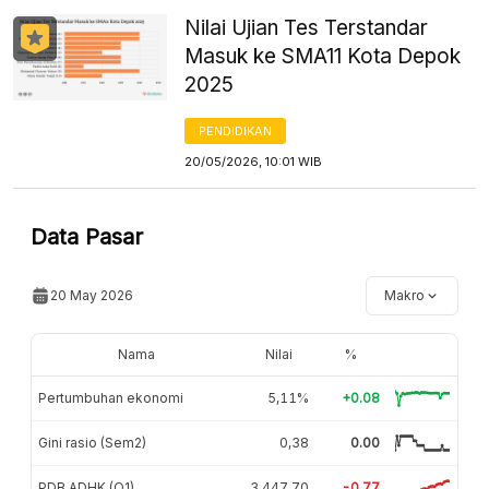
Nilai Ujian Tes Terstandar
Masuk ke SMA11 Kota Depok
2025
PENDIDIKAN
20/05/2026, 10:01 WIB
Data Pasar
20 May 2026
Makro
Nama
Nilai
%
Pertumbuhan ekonomi
5,11%
+0.08
Gini rasio (Sem2)
0,38
0.00
PDB ADHK (Q1)
3.447,70
-0.77