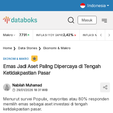
Indonesia
Masuk
Makro
17.731
2,42%
KAR USD/IDR
INFLASI YOY (APR)
INFLASI MOM (APR)
Home
Data Stories
Ekonomi & Makro
EKONOMI & MAKRO
Emas Jadi Aset Paling Dipercaya di Tengah
Ketidakpastian Pasar
Nabilah Muhamad
29/01/2026 18:31 WIB
Menurut survei Populix, mayoritas atau 80% responden
memilih emas sebagai aset investasi di tengah
ketidakpastian pasar.