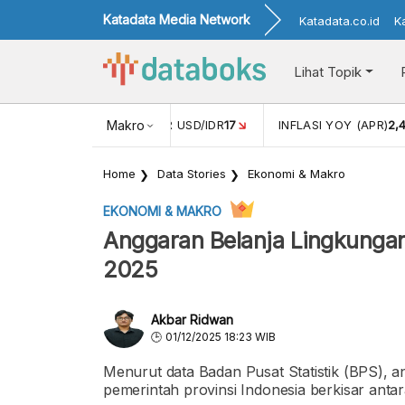
Katadata Media Network
Katadata.co.id
K
Lihat Topik
 (FEB)
1,16
NILAI TUKAR USD/IDR
Makro
17
INFLASI YOY (APR)
2,
Home
Data Stories
Ekonomi & Makro
EKONOMI & MAKRO
Anggaran Belanja Lingkungan
2025
Akbar Ridwan
01/12/2025 18:23 WIB
Menurut data Badan Pusat Statistik (BPS), an
pemerintah provinsi Indonesia berkisar antar