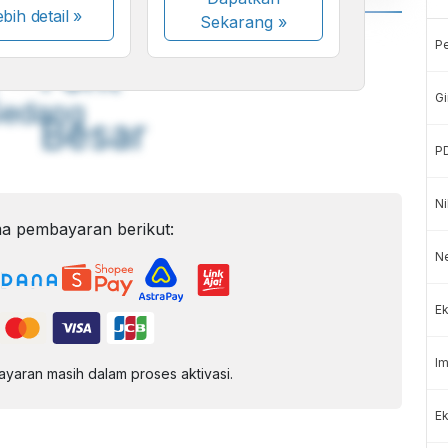
bih detail »
Sekarang
»
A
A
P
ont
Font
Gi
Sedang
Besar
P
Ni
a pembayaran berikut:
N
Ek
Im
aran masih dalam proses aktivasi.
Ek