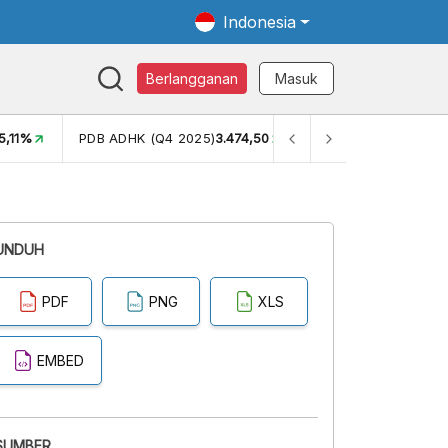
Indonesia
Berlangganan
Masuk
5,11%
PDB ADHK (Q4 2025)
3.474,50
GINI RASIO (SEM2)
0
UNDUH
PDF
PNG
XLS
EMBED
SUMBER