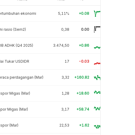
ertumbuhan ekonomi
5,11%
+0.08
ni rasio (Sem2)
0,38
0.00
DB ADHK (Q4 2025)
3.474,50
+0.86
lai Tukar USDIDR
17
-0.03
eraca perdagangan (Mar)
3,32
+160.82
spor Migas (Mar)
1,28
+18.60
por Migas (Mar)
3,17
+58.74
spor (Mar)
22,53
+1.62