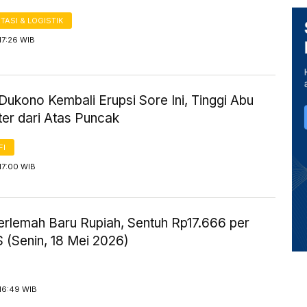
ASI & LOGISTIK
17:26 WIB
ukono Kembali Erupsi Sore Ini, Tinggi Abu
er dari Atas Puncak
FI
17:00 WIB
erlemah Baru Rupiah, Sentuh Rp17.666 per
 (Senin, 18 Mei 2026)
16:49 WIB