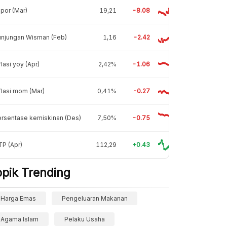
por (Mar)
19,21
-8.08
unjungan Wisman (Feb)
1,16
-2.42
flasi yoy (Apr)
2,42%
-1.06
flasi mom (Mar)
0,41%
-0.27
rsentase kemiskinan (Des)
7,50%
-0.75
P (Apr)
112,29
+0.43
opik Trending
Harga Emas
Pengeluaran Makanan
Agama Islam
Pelaku Usaha