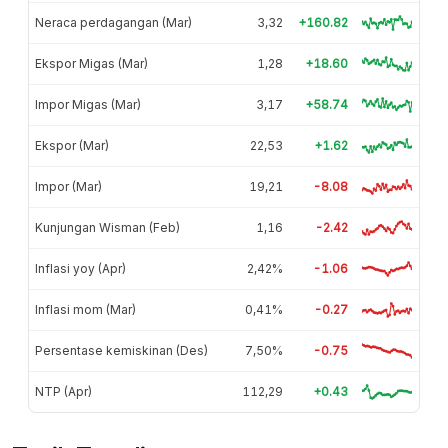
Neraca perdagangan (Mar)
3,32
+160.82
Ekspor Migas (Mar)
1,28
+18.60
Impor Migas (Mar)
3,17
+58.74
Ekspor (Mar)
22,53
+1.62
Impor (Mar)
19,21
-8.08
Kunjungan Wisman (Feb)
1,16
-2.42
Inflasi yoy (Apr)
2,42%
-1.06
Inflasi mom (Mar)
0,41%
-0.27
Persentase kemiskinan (Des)
7,50%
-0.75
NTP (Apr)
112,29
+0.43