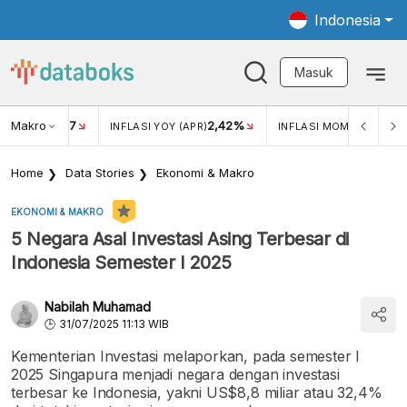
Indonesia
Masuk
Makro
17
2,42%
0,4
KAR USD/IDR
INFLASI YOY (APR)
INFLASI MOM (MAR)
Home
Data Stories
Ekonomi & Makro
EKONOMI & MAKRO
5 Negara Asal Investasi Asing Terbesar di
Indonesia Semester I 2025
Nabilah Muhamad
31/07/2025 11:13 WIB
Kementerian Investasi melaporkan, pada semester I
2025 Singapura menjadi negara dengan investasi
terbesar ke Indonesia, yakni US$8,8 miliar atau 32,4%