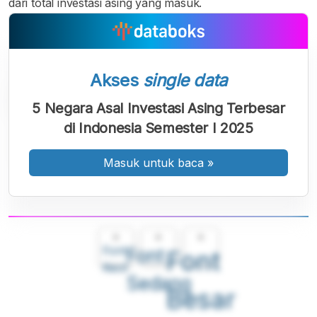
dari total investasi asing yang masuk.
Akses
single data
5 Negara Asal Investasi Asing Terbesar
di Indonesia Semester I 2025
Masuk untuk baca
»
A
A
A
Font
Font
Font
Kecil
Sedang
Besar