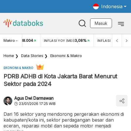
Indonesia
Masuk
Makro
18.004
3,08%
UKAR USD/IDR
INFLASI YOY (MEI)
INFLASI MOM (MEI)
Home
Data Stories
Ekonomi & Makro
EKONOMI & MAKRO
PDRB ADHB di Kota Jakarta Barat Menurut
Sektor pada 2024
Agus Dwi Darmawan
23/01/2026 17:25 WIB
Dari 16 sektor yang mendorong pergerakan ekonomi di
kabupaten/kota ini, sektor perdagangan besar dan
eceran, reparasi mobil dan sepeda motor menjadi