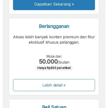
Dapatkan Sekarang
»
A
A
A
Font
Font
Font
Kecil
Sedang
Besar
Berlangganan
Akses lebih banyak konten premium dan fitur
eksklusif khusus pelanggan.
Mulai dari
50.000
/bulan
Hanya Rp833 per artikel
Lebih detail »
Beli Satuan