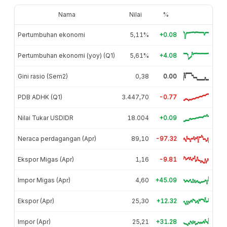
Nama
Nilai
%
Pertumbuhan ekonomi
5,11%
+0.08
Pertumbuhan ekonomi (yoy) (Q1)
5,61%
+4.08
Gini rasio (Sem2)
0,38
0.00
PDB ADHK (Q1)
3.447,70
-0.77
Nilai Tukar USDIDR
18.004
+0.09
Neraca perdagangan (Apr)
89,10
-97.32
Ekspor Migas (Apr)
1,16
-9.81
Impor Migas (Apr)
4,60
+45.09
Ekspor (Apr)
25,30
+12.32
Impor (Apr)
25,21
+31.28