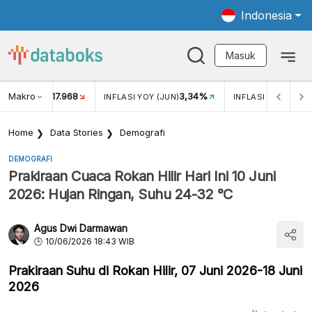
Indonesia
Masuk
Makro
17.968
3,34%
UKAR USD/IDR
INFLASI YOY (JUN)
INFLASI MOM (JUN
Home
Data Stories
Demografi
DEMOGRAFI
Prakiraan Cuaca Rokan Hilir Hari Ini 10 Juni
2026: Hujan Ringan, Suhu 24-32 °C
Agus Dwi Darmawan
10/06/2026 18:43 WIB
Prakiraan Suhu di Rokan Hilir, 07 Juni 2026-18 Juni
2026