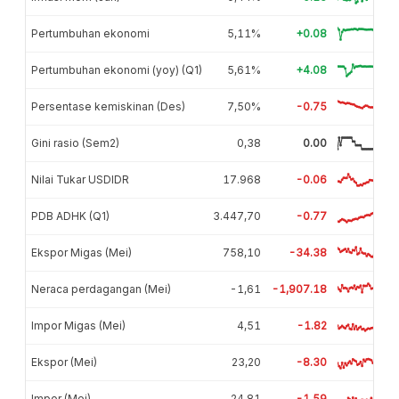
Pertumbuhan ekonomi
5,11%
+0.08
Pertumbuhan ekonomi (yoy) (Q1)
5,61%
+4.08
Persentase kemiskinan (Des)
7,50%
-0.75
Gini rasio (Sem2)
0,38
0.00
Nilai Tukar USDIDR
17.968
-0.06
PDB ADHK (Q1)
3.447,70
-0.77
Ekspor Migas (Mei)
758,10
-34.38
Neraca perdagangan (Mei)
-1,61
-1,907.18
Impor Migas (Mei)
4,51
-1.82
Ekspor (Mei)
23,20
-8.30
Impor (Mei)
24,81
-1.59