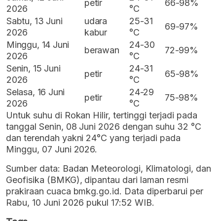
petir
66-98%
2026
°C
Sabtu, 13 Juni
udara
25-31
69-97%
2026
kabur
°C
Minggu, 14 Juni
24-30
berawan
72-99%
2026
°C
Senin, 15 Juni
24-31
petir
65-98%
2026
°C
Selasa, 16 Juni
24-29
petir
75-98%
2026
°C
Untuk suhu di Rokan Hilir, tertinggi terjadi pada
tanggal Senin, 08 Juni 2026 dengan suhu 32 °C
dan terendah yakni 24°C yang terjadi pada
Minggu, 07 Juni 2026.
Sumber data: Badan Meteorologi, Klimatologi, dan
Geofisika (BMKG), dipantau dari laman resmi
prakiraan cuaca bmkg.go.id. Data diperbarui per
Rabu, 10 Juni 2026 pukul 17:52 WIB.