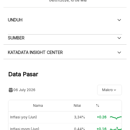
06/07/2026, 10:08 WIB
UNDUH
PDF
PNG
SUMBER
Silakan
login
untuk mengakses informasi ini
.
Belum
XLS
EMBED
KATADATA INSIGHT CENTER
punya akun?
Silakan
Daftar sekarang
,
GRATIS!
Hubungi sekarang »
Data Pasar
06 July 2026
Makro
Nama
Nilai
%
Inflasi yoy (Jun)
3,34%
+0.26
Inflasi mom (Jun)
0,44%
+0.16