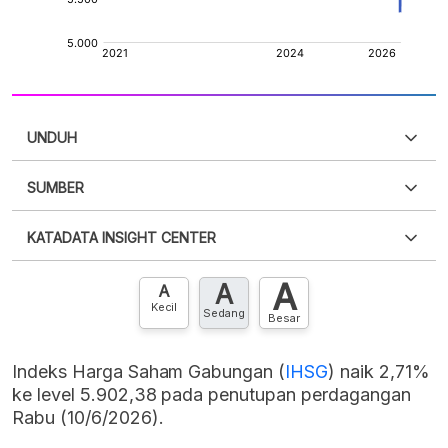
UNDUH
SUMBER
PDF
PNG
Silakan
login
untuk mengakses informasi ini
.
Belum
KATADATA INSIGHT CENTER
punya akun?
Silakan
Daftar sekarang
,
GRATIS!
XLS
EMBED
A
A
Hubungi sekarang »
A
Kecil
Sedang
Besar
Indeks Harga Saham Gabungan (
IHSG
) naik 2,71%
ke level 5.902,38 pada penutupan perdagangan
Rabu (10/6/2026).