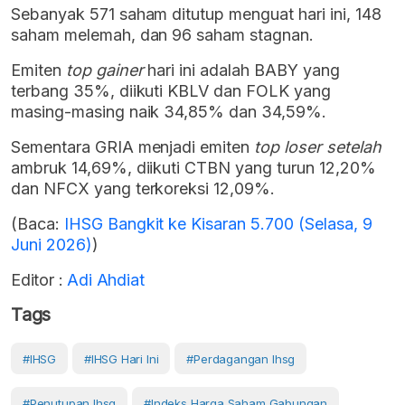
Sebanyak 571 saham ditutup menguat hari ini, 148
saham melemah, dan 96 saham stagnan.
Emiten
top gainer
hari ini adalah BABY yang
terbang 35%, diikuti KBLV dan FOLK yang
masing-masing naik 34,85% dan 34,59%.
Sementara GRIA menjadi emiten
top loser setelah
ambruk 14,69%, diikuti CTBN yang turun 12,20%
dan NFCX yang terkoreksi 12,09%.
(Baca:
IHSG Bangkit ke Kisaran 5.700 (Selasa, 9
Juni 2026)
)
Editor :
Adi Ahdiat
Tags
#IHSG
#IHSG Hari Ini
#perdagangan Ihsg
#penutupan Ihsg
#Indeks Harga Saham Gabungan