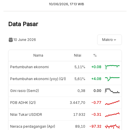
10/06/2026, 17:13 WIB
Data Pasar
10 June 2026
Makro
Nama
Nilai
%
Pertumbuhan ekonomi
5,11%
+0.08
Pertumbuhan ekonomi (yoy) (Q1)
5,61%
+4.08
Gini rasio (Sem2)
0,38
0.00
PDB ADHK (Q1)
3.447,70
-0.77
Nilai Tukar USDIDR
17.932
-0.31
Neraca perdagangan (Apr)
89,10
-97.32