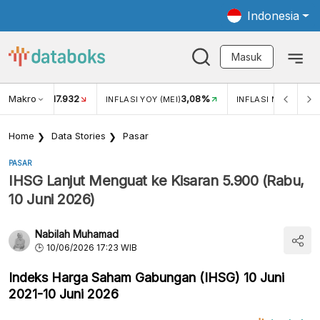
Indonesia
Masuk
Makro
17.932
3,08%
UKAR USD/IDR
INFLASI YOY (MEI)
INFLASI MOM (MEI)
Home
Data Stories
Pasar
PASAR
IHSG Lanjut Menguat ke Kisaran 5.900 (Rabu,
10 Juni 2026)
Nabilah Muhamad
10/06/2026 17:23 WIB
Indeks Harga Saham Gabungan (IHSG) 10 Juni
2021-10 Juni 2026