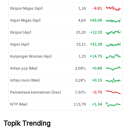
Ekspor Migas (Apr)
1,16
-9.81
Impor Migas (Apr)
4,60
+45.09
Ekspor (Apr)
25,30
+12.32
Impor (Apr)
25,21
+31.28
Kunjungan Wisman (Apr)
1,25
+14.75
Inflasi yoy (Mei)
3,08%
+0.66
Inflasi mom (Mei)
0,28%
+0.15
Persentase kemiskinan (Des)
7,50%
-0.75
NTP (Mei)
113,79
+1.34
Topik Trending