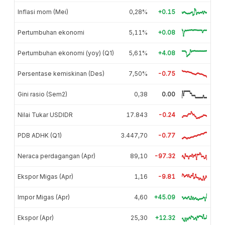
Inflasi mom (Mei)
0,28%
+0.15
Pertumbuhan ekonomi
5,11%
+0.08
Pertumbuhan ekonomi (yoy) (Q1)
5,61%
+4.08
Persentase kemiskinan (Des)
7,50%
-0.75
Gini rasio (Sem2)
0,38
0.00
Nilai Tukar USDIDR
17.843
-0.24
PDB ADHK (Q1)
3.447,70
-0.77
Neraca perdagangan (Apr)
89,10
-97.32
Ekspor Migas (Apr)
1,16
-9.81
Impor Migas (Apr)
4,60
+45.09
Ekspor (Apr)
25,30
+12.32