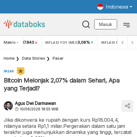
Indonesia
Masuk
Makro
17.843
3,08%
UKAR USD/IDR
INFLASI YOY (MEI)
INFLASI MOM (MEI)
Home
Data Stories
Pasar
PASAR
Bitcoin Melonjak 2,07% dalam Sehari, Apa
yang Terjadi?
Agus Dwi Darmawan
10/06/2026 18:55 WIB
Jika dikonversi ke rupiah dengan kurs Rp18.004,4,
nilainya setara Rp1,1 miliar.Pergerakan dalam satu jam
terakhir juga menunjukkan dinamika yang tinggi, tercatat