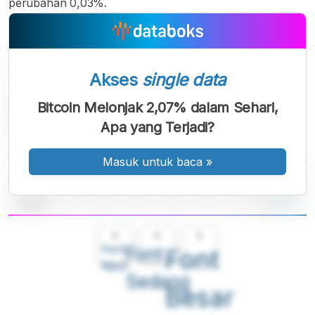
perubahan 0,03%.
Akses
single data
Bitcoin Melonjak 2,07% dalam Sehari,
Apa yang Terjadi?
Masuk untuk baca
»
A
A
A
Font
Font
Font
Kecil
Sedang
Besar