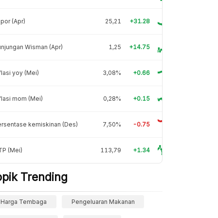
por (Apr)
25,21
+31.28
njungan Wisman (Apr)
1,25
+14.75
flasi yoy (Mei)
3,08%
+0.66
flasi mom (Mei)
0,28%
+0.15
rsentase kemiskinan (Des)
7,50%
-0.75
TP (Mei)
113,79
+1.34
opik Trending
Harga Tembaga
Pengeluaran Makanan