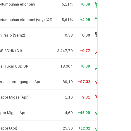
ertumbuhan ekonomi
5,11%
+0.08
rtumbuhan ekonomi (yoy) (Q1)
5,61%
+4.08
ni rasio (Sem2)
0,38
0.00
DB ADHK (Q1)
3.447,70
-0.77
lai Tukar USDIDR
18.004
+0.09
raca perdagangan (Apr)
89,10
-97.32
spor Migas (Apr)
1,16
-9.81
por Migas (Apr)
4,60
+45.09
spor (Apr)
25,30
+12.32