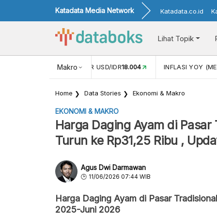
Katadata Media Network
Katadata.co.id
K
Lihat Topik
 (APR)
1,25
NILAI TUKAR USD/IDR
Makro
18.004
INFLASI YOY (ME
Home
Data Stories
Ekonomi & Makro
EKONOMI & MAKRO
Harga Daging Ayam di Pasar Tr
Turun ke Rp31,25 Ribu , Upda
Agus Dwi Darmawan
11/06/2026 07:44 WIB
Harga Daging Ayam di Pasar Tradisional
2025-Juni 2026