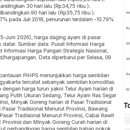
ndingkan 30 hari lalu (Rp34,75 ribu ).
ibandingkan 90 hari lalu (Rp35,75 ribu ).
Im
4,47% pada Juli 2018, penurunan terdalam -10.79%
Ku
025-Juni 2026), harga daging ayam di pasar
ak datar. Sumber data: Pusat Informasi Harga
In
t Informasi Harga Pangan Strategis Nasional,
id/hargapangan. Data diperbarui per Selasa, 09
In
Pe
l, pantauan PIHPS menunjukkan harga sembilan
ogyakarta tercatat sebanyak sembilan komoditas
 dengan harga turun yakni Telur Ayam harian di
N
wang Putih Ukuran Sedang, Telur Ayam Ras Segar
insi, Minyak Goreng harian di Pasar Tradisional
T
i Pasar Tradisional Menurut Provinsi, Bawang
Pasar Tradisional Menurut Provinsi, Cabai Rawit
ut Provinsi dan Minyak Goreng Curah harian di
rikut perbandingan harga sembilan bahan pokok