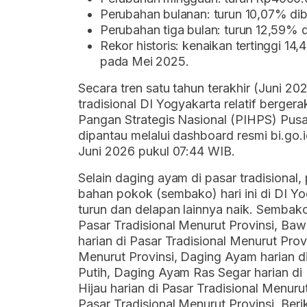
Perubahan bulanan: turun 10,07% diba
Perubahan tiga bulan: turun 12,59% d
Rekor historis: kenaikan tertinggi 1
pada Mei 2025.
Secara tren satu tahun terakhir (Juni 2
tradisional DI Yogyakarta relatif berger
Pangan Strategis Nasional (PIHPS) Pusa
dipantau melalui dashboard resmi bi.go.
Juni 2026 pukul 07:44 WIB.
Selain daging ayam di pasar tradisiona
bahan pokok (sembako) hari ini di DI Y
turun dan delapan lainnya naik. Sembako
Pasar Tradisional Menurut Provinsi, Ba
harian di Pasar Tradisional Menurut Prov
Menurut Provinsi, Daging Ayam harian d
Putih, Daging Ayam Ras Segar harian di 
Hijau harian di Pasar Tradisional Menur
Pasar Tradisional Menurut Provinsi. Be