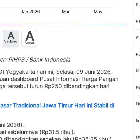
P
Pe
A
A
Gi
Sedang
Besar
P
er: PIHPS / Bank Indonesia.
I Yogyakarta hari ini, Selasa, 09 Juni 2026,
Ni
tauan dashboard Pusat Informasi Harga Pangan
ga tersebut turun Rp250 dibandingkan hari
Ne
Ek
asar Tradisional Jawa Timur Hari Ini Stabil di
Im
uni 2026).
ari sebelumnya (Rp31,5 ribu ).
Ek
dibandingkan sepekan lalu (Rp35,25 ribu ).