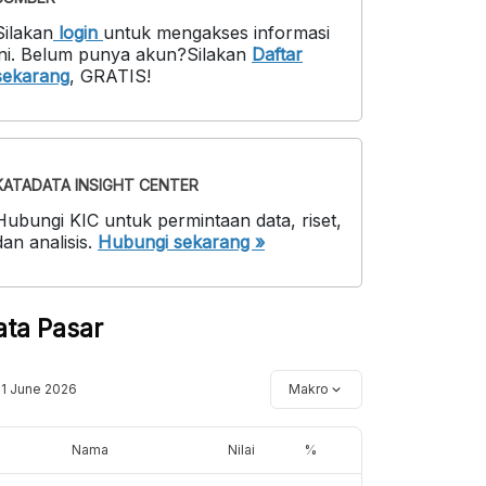
Silakan
login
untuk mengakses informasi
ni
.
Belum punya akun?
Silakan
Daftar
sekarang
,
GRATIS!
KATADATA INSIGHT CENTER
Hubungi KIC untuk permintaan data, riset,
dan analisis.
Hubungi sekarang »
ata Pasar
11 June 2026
Makro
Nama
Nilai
%