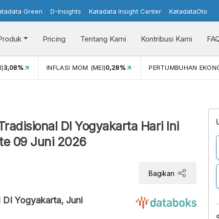
atadata Green
D-Insights
Katadata Insight Center
KatadataOto
Produk
Pricing
Tentang Kami
Kontribusi Kami
FA
I)
3,08%
INFLASI MOM (MEI)
0,28%
PERTUMBUHAN EKON
adisional DI Yogyakarta Hari Ini
te 09 Juni 2026
Bagikan
 DI Yogyakarta, Juni