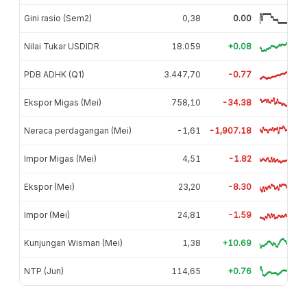
Gini rasio (Sem2)
0,38
0.00
Nilai Tukar USDIDR
18.059
+0.08
PDB ADHK (Q1)
3.447,70
-0.77
Ekspor Migas (Mei)
758,10
-34.38
Neraca perdagangan (Mei)
-1,61
-1,907.18
Impor Migas (Mei)
4,51
-1.82
Ekspor (Mei)
23,20
-8.30
Impor (Mei)
24,81
-1.59
Kunjungan Wisman (Mei)
1,38
+10.69
NTP (Jun)
114,65
+0.76