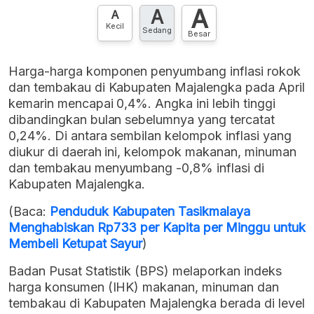
A
A
Hubungi sekarang »
A
Kecil
Sedang
Besar
Harga-harga komponen penyumbang inflasi rokok
dan tembakau di Kabupaten Majalengka pada April
kemarin mencapai 0,4%. Angka ini lebih tinggi
dibandingkan bulan sebelumnya yang tercatat
0,24%. Di antara sembilan kelompok inflasi yang
diukur di daerah ini, kelompok makanan, minuman
dan tembakau menyumbang -0,8% inflasi di
Kabupaten Majalengka.
(Baca:
Penduduk Kabupaten Tasikmalaya
Menghabiskan Rp733 per Kapita per Minggu untuk
Membeli Ketupat Sayur
)
Badan Pusat Statistik (BPS) melaporkan indeks
harga konsumen (IHK) makanan, minuman dan
tembakau di Kabupaten Majalengka berada di level