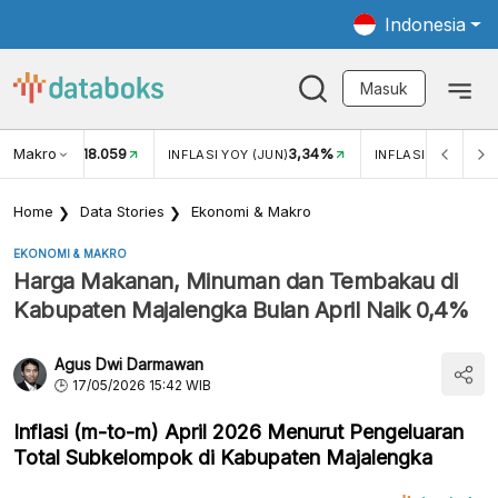
Indonesia
Masuk
Makro
18.059
3,34%
UKAR USD/IDR
INFLASI YOY (JUN)
INFLASI MOM (JUN
Home
Data Stories
Ekonomi & Makro
EKONOMI & MAKRO
Harga Makanan, Minuman dan Tembakau di
Kabupaten Majalengka Bulan April Naik 0,4%
Agus Dwi Darmawan
17/05/2026 15:42 WIB
Inflasi (m-to-m) April 2026 Menurut Pengeluaran
Total Subkelompok di Kabupaten Majalengka