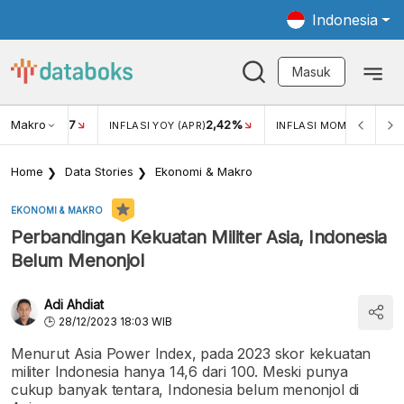
Indonesia
Masuk
Makro
17
2,42%
0,4
KAR USD/IDR
INFLASI YOY (APR)
INFLASI MOM (MAR)
Home
Data Stories
Ekonomi & Makro
EKONOMI & MAKRO
Perbandingan Kekuatan Militer Asia, Indonesia
Belum Menonjol
Adi Ahdiat
28/12/2023 18:03 WIB
Menurut Asia Power Index, pada 2023 skor kekuatan
militer Indonesia hanya 14,6 dari 100. Meski punya
cukup banyak tentara, Indonesia belum menonjol di