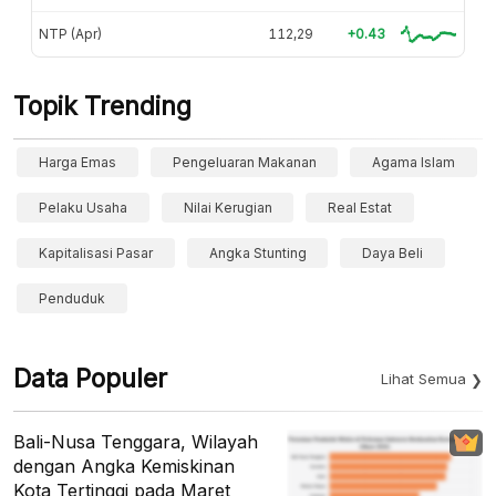
NTP (Apr)
112,29
+0.43
Topik Trending
Harga Emas
Pengeluaran Makanan
Agama Islam
Pelaku Usaha
Nilai Kerugian
Real Estat
Kapitalisasi Pasar
Angka Stunting
Daya Beli
Penduduk
Data Populer
Lihat Semua
Bali-Nusa Tenggara, Wilayah
dengan Angka Kemiskinan
Kota Tertinggi pada Maret