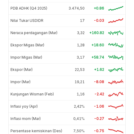
PDB ADHK (Q4 2025)
3.474,50
+0.86
Nilai Tukar USDIDR
17
-0.03
Neraca perdagangan (Mar)
3,32
+160.82
Ekspor Migas (Mar)
1,28
+18.60
Impor Migas (Mar)
3,17
+58.74
Ekspor (Mar)
22,53
+1.62
Impor (Mar)
19,21
-8.08
Kunjungan Wisman (Feb)
1,16
-2.42
Inflasi yoy (Apr)
2,42%
-1.06
Inflasi mom (Mar)
0,41%
-0.27
Persentase kemiskinan (Des)
7,50%
-0.75