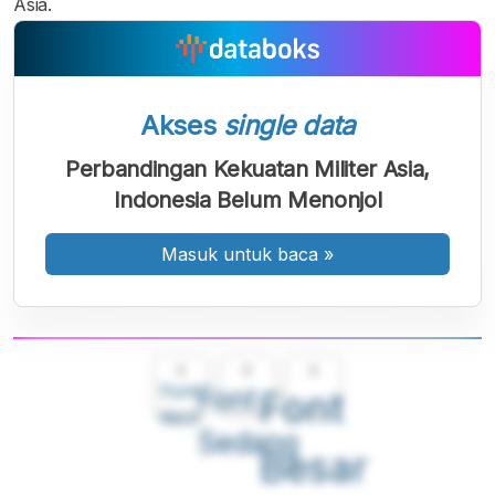
Asia.
Akses
single data
Perbandingan Kekuatan Militer Asia,
Indonesia Belum Menonjol
Masuk untuk baca
»
A
A
A
Font
Font
Font
Kecil
Sedang
Besar