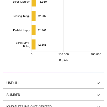
UNDUH
SUMBER
PDF
PNG
Silakan
login
untuk mengakses informasi ini
.
Belum
KATADATA INSIGHT CENTER