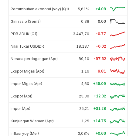
Pertumbuhan ekonomi (yoy) (Q1)
5,61%
+4.08
Gini rasio (Sem2)
0,38
0.00
PDB ADHK (Q1)
3.447,70
-0.77
Nilai Tukar USDIDR
18.187
-0.02
Neraca perdagangan (Apr)
89,10
-97.32
Ekspor Migas (Apr)
1,16
-9.81
Impor Migas (Apr)
4,60
+45.09
Ekspor (Apr)
25,30
+12.32
Impor (Apr)
25,21
+31.28
Kunjungan Wisman (Apr)
1,25
+14.75
Inflasi yoy (Mei)
3,08%
+0.66