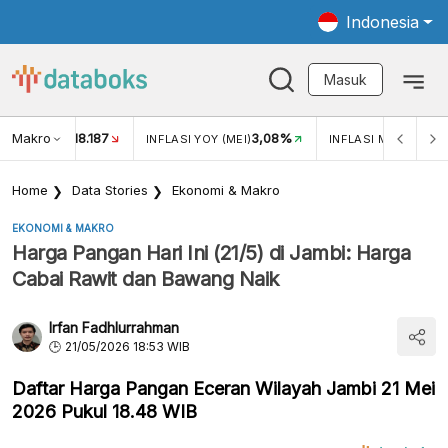
Indonesia
Masuk
Makro
18.187
3,08%
UKAR USD/IDR
INFLASI YOY (MEI)
INFLASI MOM (MEI)
Home
Data Stories
Ekonomi & Makro
EKONOMI & MAKRO
Harga Pangan Hari Ini (21/5) di Jambi: Harga
Cabai Rawit dan Bawang Naik
Irfan Fadhlurrahman
21/05/2026 18:53 WIB
Daftar Harga Pangan Eceran Wilayah Jambi 21 Mei
2026 Pukul 18.48 WIB