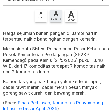
punya akun?
Silakan
Daftar sekarang
,
GRATIS!
XLS
EMBED
A
A
Hubungi sekarang »
A
Kecil
Sedang
Besar
Harga sejumlah bahan pangan di Jambi hari ini
terpantau naik dibandingkan dengan kemarin.
Melansir data Sistem Pemantauan Pasar Kebutuhan
Pokok Kementerian Perdagangan (SP2KP
Kemendag) pada Kamis (21/5/2026) pukul 18.48
WIB, dari 17 komoditas terdapat 7 komoditas naik
dan 2 komoditas turun.
Komoditas yang naik harga yakni kedelai impor,
cabai rawit merah, cabai merah besar, minyak
goreng sawit curah, dan bawang merah.
(Baca:
Emas Perhiasan, Komoditas Penyumbang
Inflasi Terbesar April 2026
)