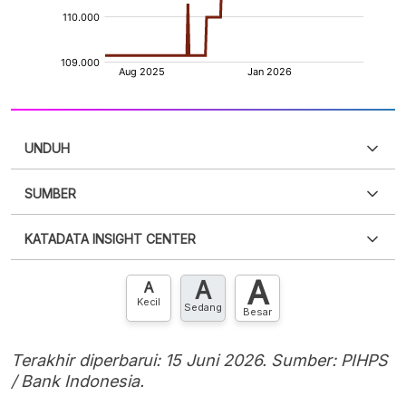
UNDUH
SUMBER
PDF
PNG
Silakan
login
untuk mengakses informasi ini
.
Belum
KATADATA INSIGHT CENTER
punya akun?
Silakan
Daftar sekarang
,
GRATIS!
XLS
EMBED
A
A
Hubungi sekarang »
A
Kecil
Sedang
Besar
Terakhir diperbarui: 15 Juni 2026. Sumber: PIHPS
/ Bank Indonesia.