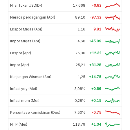
Nilai Tukar USDIDR
17.668
-0.82
Neraca perdagangan (Apr)
89,10
-97.32
Ekspor Migas (Apr)
1,16
-9.81
Impor Migas (Apr)
4,60
+45.09
Ekspor (Apr)
25,30
+12.32
Impor (Apr)
25,21
+31.28
Kunjungan Wisman (Apr)
1,25
+14.75
Inflasi yoy (Mei)
3,08%
+0.66
Inflasi mom (Mei)
0,28%
+0.15
Persentase kemiskinan (Des)
7,50%
-0.75
NTP (Mei)
113,79
+1.34