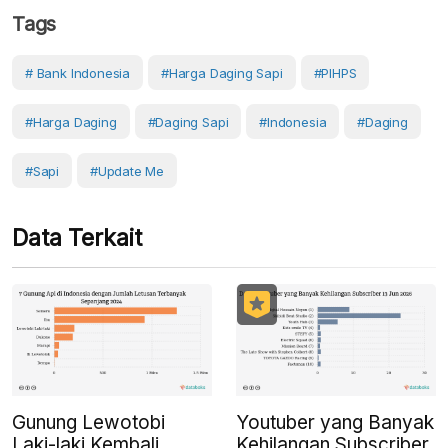
Tags
# Bank Indonesia
#Harga Daging Sapi
#PIHPS
#Harga Daging
#Daging Sapi
#Indonesia
#Daging
#Sapi
#Update Me
Data Terkait
Gunung Lewotobi
Youtuber yang Banyak
Laki-laki Kembali
Kehilangan Subscriber