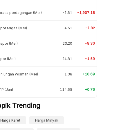
eraca perdagangan (Mei)
-1,61
-1,907.18
por Migas (Mei)
4,51
-1.82
spor (Mei)
23,20
-8.30
por (Mei)
24,81
-1.59
unjungan Wisman (Mei)
1,38
+10.69
P (Jun)
114,65
+0.76
opik Trending
Harga Karet
Harga Minyak