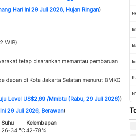
ang Hari Ini 29 Juli 2026, Hujan Ringan
)
N
Im
52 WIB).
Ek
yarakat tetap disarankan memantau pembaruan
Im
K
 ke depan di Kota Jakarta Selatan menurut BMKG
NT
ju Level US$2,69 /Mmbtu (Rabu, 29 Juli 2026)
)
T
ni 29 Juli 2026, Berawan
)
Suhu
Kelembapan
26-34 °C
42-78%