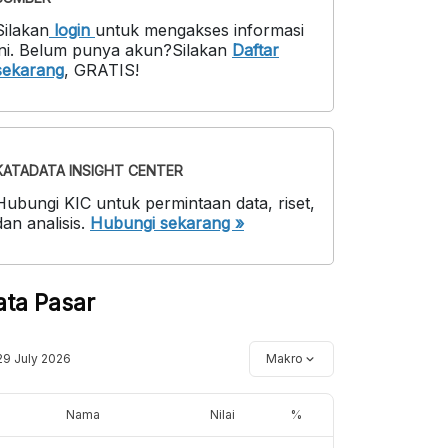
Silakan
login
untuk mengakses informasi
ni
.
Belum punya akun?
Silakan
Daftar
sekarang
,
GRATIS!
KATADATA INSIGHT CENTER
Hubungi KIC untuk permintaan data, riset,
dan analisis.
Hubungi sekarang »
ata Pasar
29 July 2026
Makro
Nama
Nilai
%