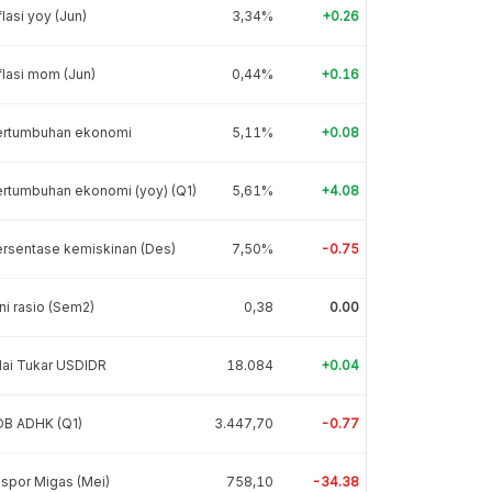
flasi yoy (Jun)
3,34%
+0.26
flasi mom (Jun)
0,44%
+0.16
ertumbuhan ekonomi
5,11%
+0.08
rtumbuhan ekonomi (yoy) (Q1)
5,61%
+4.08
rsentase kemiskinan (Des)
7,50%
-0.75
ni rasio (Sem2)
0,38
0.00
lai Tukar USDIDR
18.084
+0.04
DB ADHK (Q1)
3.447,70
-0.77
spor Migas (Mei)
758,10
-34.38