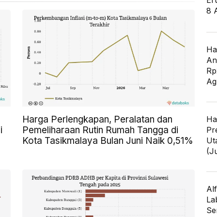
Er
8 
Ha
An
Rp
Ag
Harga Perlengkapan, Peralatan dan
Ha
i
Pemeliharaan Rutin Rumah Tangga di
Pr
Kota Tasikmalaya Bulan Juni Naik 0,51%
Ut
(J
Al
La
Se