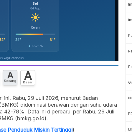
In
In
P
Pe
Pe
A
A
Sedang
Besar
Gi
i ini, Rabu, 29 Juli 2026, menurut Badan
Ni
ka (BMKG) didominasi berawan dengan suhu udara
 42-78%. Data ini diperbarui per Rabu, 29 Juli
P
 BMKG (bmkg.go.id).
se Penduduk Miskin Tertinggi
)
Ek