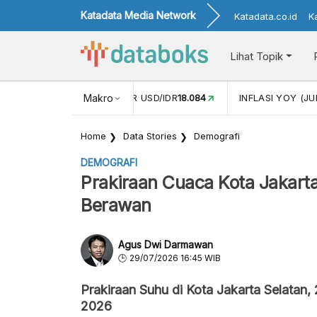
Katadata Media Network
Katadata.co.id
K
Lihat Topik
 (MEI)
1,38
NILAI TUKAR USD/IDR
Makro
18.084
INFLASI YOY (JU
Home
Data Stories
Demografi
DEMOGRAFI
Prakiraan Cuaca Kota Jakarta 
Berawan
Agus Dwi Darmawan
29/07/2026 16:45 WIB
Prakiraan Suhu di Kota Jakarta Selatan,
2026