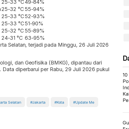
25-33 °C
49-84%
n
25-32 °C
55-94%
25-33 °C
52-93%
25-33 °C
51-90%
25-32 °C
55-89%
24-31 °C
63-95%
rta Selatan, terjadi pada Minggu, 26 Juli 2026
D
ologi, dan Geofisika (BMKG), dipantau dari
 Data diperbarui per Rabu, 29 Juli 2026 pukul
10
Po
In
Ka
Pe
arta Selatan
#Jakarta
#Kota
#Update Me
Gu