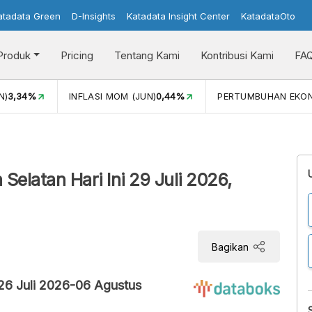
atadata Green
D-Insights
Katadata Insight Center
KatadataOto
Produk
Pricing
Tentang Kami
Kontribusi Kami
FA
N)
3,34%
INFLASI MOM (JUN)
0,44%
PERTUMBUHAN EKO
Selatan Hari Ini 29 Juli 2026,
Bagikan
 26 Juli 2026-06 Agustus