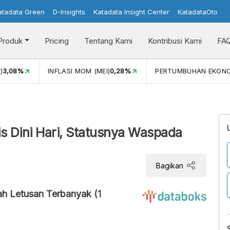
atadata Green
D-Insights
Katadata Insight Center
KatadataOto
Produk
Pricing
Tentang Kami
Kontribusi Kami
FA
)
3,08%
INFLASI MOM (MEI)
0,28%
PERTUMBUHAN EKON
s Dini Hari, Statusnya Waspada
Bagikan
ah Letusan Terbanyak (1