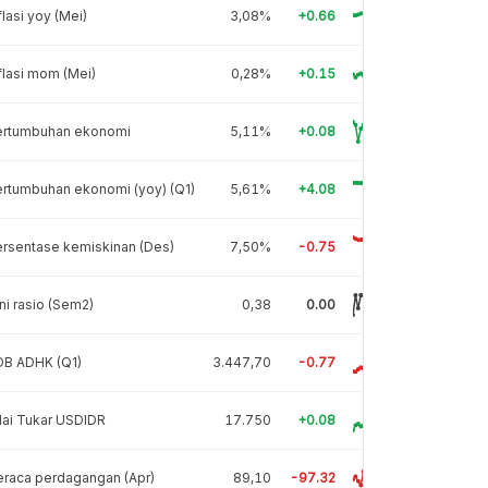
flasi yoy (Mei)
3,08%
+0.66
flasi mom (Mei)
0,28%
+0.15
ertumbuhan ekonomi
5,11%
+0.08
rtumbuhan ekonomi (yoy) (Q1)
5,61%
+4.08
rsentase kemiskinan (Des)
7,50%
-0.75
ni rasio (Sem2)
0,38
0.00
DB ADHK (Q1)
3.447,70
-0.77
lai Tukar USDIDR
17.750
+0.08
raca perdagangan (Apr)
89,10
-97.32