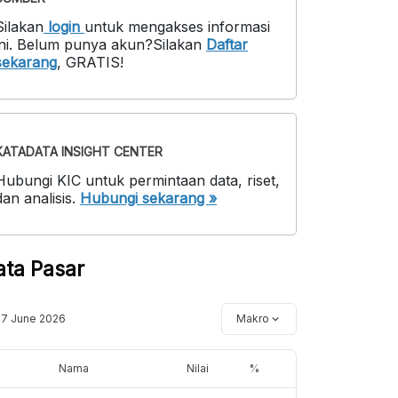
Silakan
login
untuk mengakses informasi
ni
.
Belum punya akun?
Silakan
Daftar
sekarang
,
GRATIS!
KATADATA INSIGHT CENTER
Hubungi KIC untuk permintaan data, riset,
dan analisis.
Hubungi sekarang »
ata Pasar
17 June 2026
Makro
Nama
Nilai
%