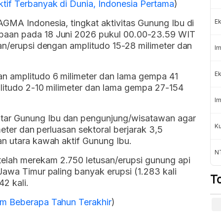
if Terbanyak di Dunia, Indonesia Pertama
)
GMA Indonesia, tingkat aktivitas Gunung Ibu di
Ek
paan pada 18 Juni 2026 pukul 00.00-23.59 WIT
an/erupsi dengan amplitudo 15-28 milimeter dan
Im
Ek
n amplitudo 6 milimeter dan lama gempa 41
plitudo 2-10 milimeter dan lama gempa 27-154
Im
ar Gunung Ibu dan pengunjung/wisatawan agar
Ku
meter dan perluasan sektoral berjarak 3,5
an utara kawah aktif Gunung Ibu.
N
lah merekam 2.750 letusan/erupsi gunung api
Jawa Timur paling banyak erupsi (1.283 kali
T
2 kali.
am Beberapa Tahun Terakhir
)