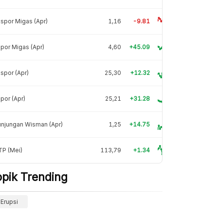
spor Migas (Apr)
1,16
-9.81
por Migas (Apr)
4,60
+45.09
spor (Apr)
25,30
+12.32
por (Apr)
25,21
+31.28
njungan Wisman (Apr)
1,25
+14.75
TP (Mei)
113,79
+1.34
opik Trending
Erupsi