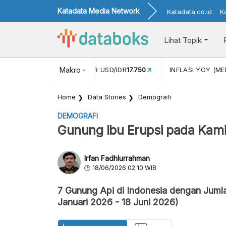
Katadata Media Network
Katadata.co.id
K
Lihat Topik
 (APR)
1,25
NILAI TUKAR USD/IDR
Makro
17.750
INFLASI YOY (MEI
Home
Data Stories
Demografi
DEMOGRAFI
Gunung Ibu Erupsi pada Kami
Irfan Fadhlurrahman
18/06/2026 02:10 WIB
7 Gunung Api di Indonesia dengan Juml
Januari 2026 - 18 Juni 2026)