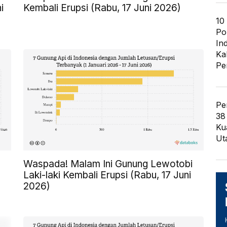
i
Kembali Erupsi (Rabu, 17 Juni 2026)
10
Po
In
Ka
Pe
Pe
38
Ku
Ut
Waspada! Malam Ini Gunung Lewotobi
Laki-laki Kembali Erupsi (Rabu, 17 Juni
2026)