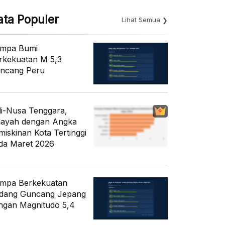
ata Populer
Lihat Semua
mpa Bumi
rkekuatan M 5,3
ncang Peru
li-Nusa Tenggara,
layah dengan Angka
miskinan Kota Tertinggi
da Maret 2026
mpa Berkekuatan
dang Guncang Jepang
ngan Magnitudo 5,4