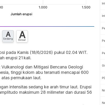
In
In
P
A
A
Sedang
Besar
Pe
psi pada Kamis (18/6/2026) pukul 02.04 WIT.
Pe
h erupsi 21 kali.
Gi
t Vulkanologi dan Mitigasi Bencana Geologi
sia, tinggi kolom abu teramati mencapai 600
i atas permukaan laut.
P
an intensitas sedang ke arah timur laut. Erupsi
Ni
amplitudo maksimum 28 milimeter dan durasi 56
Ne