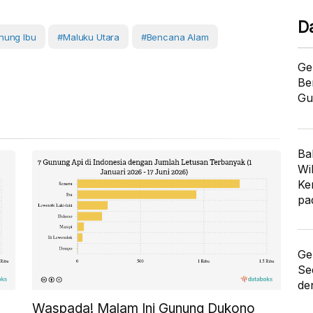
D
nung Ibu
#Maluku Utara
#Bencana Alam
Ge
Be
Gu
Ba
Wi
Ke
pa
Ge
Se
de
Waspada! Malam Ini Gunung Dukono