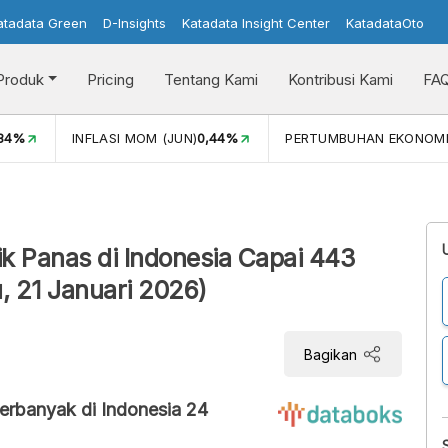
atadata Green
D-Insights
Katadata Insight Center
KatadataOto
Produk
Pricing
Tentang Kami
Kontribusi Kami
FA
,34%
INFLASI MOM (JUN)
0,44%
PERTUMBUHAN EKONOM
k Panas di Indonesia Capai 443
, 21 Januari 2026)
Bagikan
Terbanyak di Indonesia 24