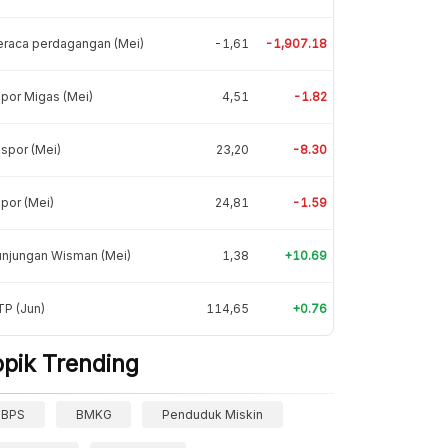
eraca perdagangan (Mei)
-1,61
-1,907.18
por Migas (Mei)
4,51
-1.82
spor (Mei)
23,20
-8.30
por (Mei)
24,81
-1.59
unjungan Wisman (Mei)
1,38
+10.69
P (Jun)
114,65
+0.76
opik Trending
BPS
BMKG
Penduduk Miskin