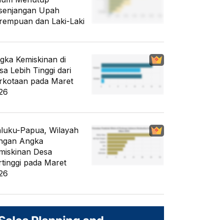
senjangan Upah
rempuan dan Laki-Laki
gka Kemiskinan di
sa Lebih Tinggi dari
rkotaan pada Maret
26
luku-Papua, Wilayah
ngan Angka
miskinan Desa
rtinggi pada Maret
26