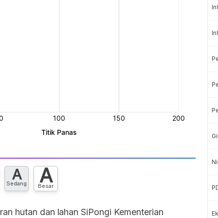
In
In
P
Pe
Pe
Gi
Ni
A
A
Sedang
Besar
P
an hutan dan lahan SiPongi Kementerian
Ek