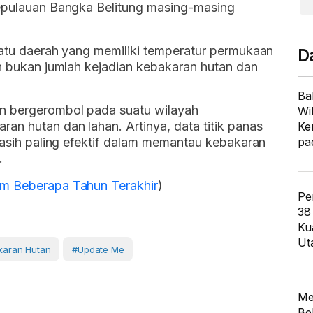
Kepulauan Bangka Belitung masing-masing
uatu daerah yang memiliki temperatur permukaan
D
an bukan jumlah kejadian kebakaran hutan dan
Ba
an bergerombol pada suatu wilayah
Wi
an hutan dan lahan. Artinya, data titik panas
Ke
 masih paling efektif dalam memantau kebakaran
pa
.
am Beberapa Tahun Terakhir
)
Pe
38
Ku
Ut
karan Hutan
#Update Me
Me
Be