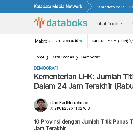
Katadata Media Network
Katadata.co.id
K
Lihat Topik
 (MEI)
1,38
NILAI TUKAR USD/IDR
Makro
18
INFLASI YOY (JUN)
3
Home
Data Stories
Demografi
DEMOGRAFI
Kementerian LHK: Jumlah Titi
Dalam 24 Jam Terakhir (Rabu
Irfan Fadhlurrahman
21/01/2026 11:02 WIB
10 Provinsi dengan Jumlah Titik Panas 
Jam Terakhir