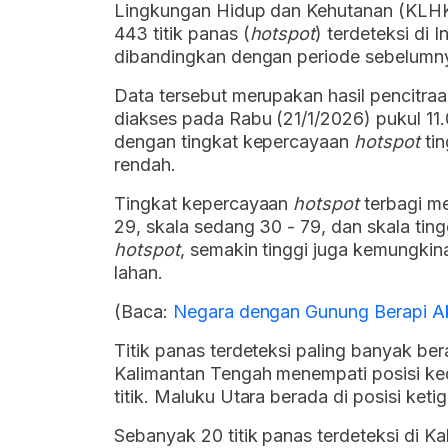
Lingkungan Hidup dan Kehutanan (KLHK
443 titik panas (
hotspot
) terdeteksi di I
dibandingkan dengan periode sebelumn
Data tersebut merupakan hasil pencitra
diakses pada Rabu (21/1/2026) pukul 11.02
dengan tingkat kepercayaan
hotspot
tin
rendah.
Tingkat kepercayaan
hotspot
terbagi me
29, skala sedang 30 - 79, dan skala ting
hotspot
, semakin tinggi juga kemungkina
lahan.
(Baca:
Negara dengan Gunung Berapi Akt
Titik panas terdeteksi paling banyak ber
Kalimantan Tengah menempati posisi ked
titik. Maluku Utara berada di posisi keti
Sebanyak 20 titik panas terdeteksi di K