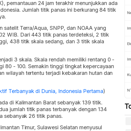
), pemantauan 24 jam terakhir menunjukkan ada
ndonesia. Jumlah titik panas ini berkurang 84 titik
N
ya.
an satelit Terra/Aqua, SNPP, dan NOAA yang
Im
 WIB. Dari 443 titik panas terdeteksi, 2 titik
ggi, 438 titik skala sedang, dan 3 titik skala
Ek
njadi 3 skala. Skala rendah memiliki rentang 0 -
Im
gi 80 - 100. Semakin tinggi tingkat kepercayaan
n wilayah tertentu terjadi kebakaran hutan dan
K
if Terbanyak di Dunia, Indonesia Pertama
)
NT
ada di Kalimantan Barat sebanyak 139 titik.
T
ua jumlah titik panas terbanyak dengan 134
ga sebanyak 26 titik panas.
alimantan Timur, Sulawesi Selatan menyusul