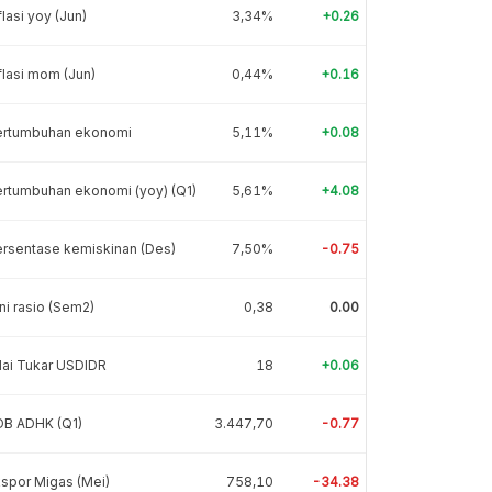
flasi yoy (Jun)
3,34%
+0.26
flasi mom (Jun)
0,44%
+0.16
ertumbuhan ekonomi
5,11%
+0.08
rtumbuhan ekonomi (yoy) (Q1)
5,61%
+4.08
rsentase kemiskinan (Des)
7,50%
-0.75
ni rasio (Sem2)
0,38
0.00
lai Tukar USDIDR
18
+0.06
DB ADHK (Q1)
3.447,70
-0.77
spor Migas (Mei)
758,10
-34.38