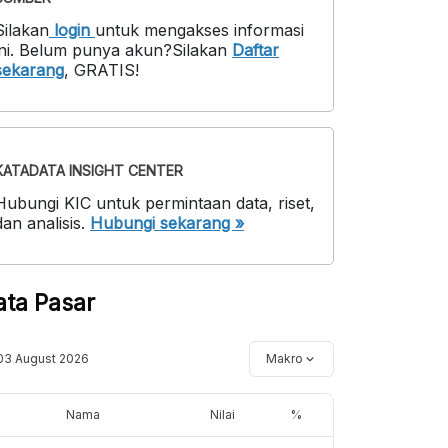
Silakan
login
untuk mengakses informasi
ni
.
Belum punya akun?
Silakan
Daftar
sekarang
,
GRATIS!
KATADATA INSIGHT CENTER
Hubungi KIC untuk permintaan data, riset,
dan analisis.
Hubungi sekarang »
ata Pasar
03 August 2026
Makro
Nama
Nilai
%