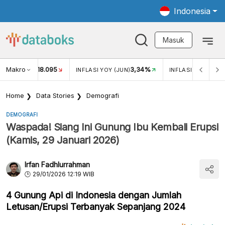
Indonesia
Masuk
Makro
18.095
3,34%
UKAR USD/IDR
INFLASI YOY (JUN)
INFLASI MOM (JUN
Home
Data Stories
Demografi
DEMOGRAFI
Waspada! Siang Ini Gunung Ibu Kembali Erupsi
(Kamis, 29 Januari 2026)
Irfan Fadhlurrahman
29/01/2026 12:19 WIB
4 Gunung Api di Indonesia dengan Jumlah
Letusan/Erupsi Terbanyak Sepanjang 2024