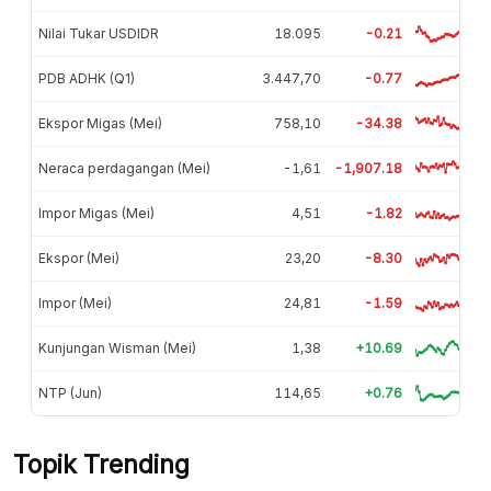
Nilai Tukar USDIDR
18.095
-0.21
PDB ADHK (Q1)
3.447,70
-0.77
Ekspor Migas (Mei)
758,10
-34.38
Neraca perdagangan (Mei)
-1,61
-1,907.18
Impor Migas (Mei)
4,51
-1.82
Ekspor (Mei)
23,20
-8.30
Impor (Mei)
24,81
-1.59
Kunjungan Wisman (Mei)
1,38
+10.69
NTP (Jun)
114,65
+0.76
Topik Trending