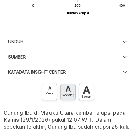
UNDUH
SUMBER
PDF
PNG
Silakan
login
untuk mengakses informasi ini
.
Belum
KATADATA INSIGHT CENTER
punya akun?
Silakan
Daftar sekarang
,
GRATIS!
XLS
EMBED
A
A
Hubungi sekarang »
A
Kecil
Sedang
Besar
Gunung Ibu di Maluku Utara kembali erupsi pada
Kamis (29/1/2026) pukul 12.07 WIT. Dalam
sepekan terakhir, Gunung Ibu sudah erupsi 25 kali.