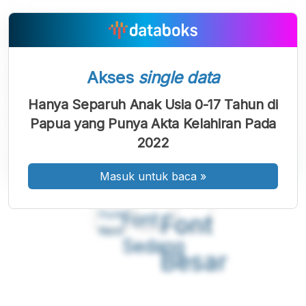
Akses
single data
Hanya Separuh Anak Usia 0-17 Tahun di
Papua yang Punya Akta Kelahiran Pada
2022
Masuk untuk baca
»
A
A
A
Font
Font
Font
Kecil
Sedang
Besar