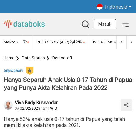
Indonesia
Masuk
Makro
17
2,42%
0,4
KAR USD/IDR
INFLASI YOY (APR)
INFLASI MOM (MAR)
Home
Data Stories
Demografi
DEMOGRAFI
Hanya Separuh Anak Usia 0-17 Tahun di Papua
yang Punya Akta Kelahiran Pada 2022
Viva Budy Kusnandar
02/02/2023 16:11 WIB
Hanya 53% anak usia 0-17 tahun di Papua yang telah
memiliki akta kelahiran pada 2021.