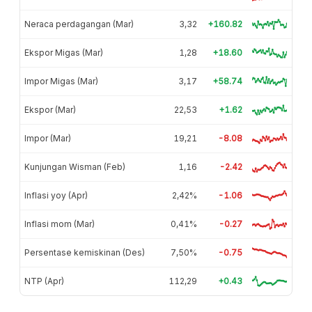
Neraca perdagangan (Mar)
3,32
+160.82
Ekspor Migas (Mar)
1,28
+18.60
Impor Migas (Mar)
3,17
+58.74
Ekspor (Mar)
22,53
+1.62
Impor (Mar)
19,21
-8.08
Kunjungan Wisman (Feb)
1,16
-2.42
Inflasi yoy (Apr)
2,42%
-1.06
Inflasi mom (Mar)
0,41%
-0.27
Persentase kemiskinan (Des)
7,50%
-0.75
NTP (Apr)
112,29
+0.43