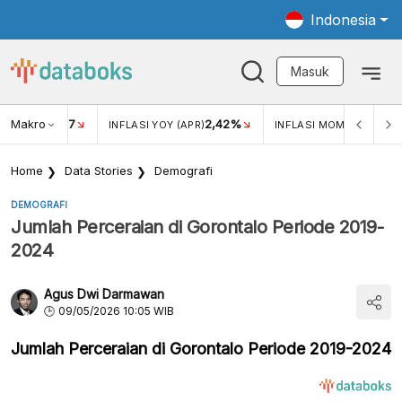
Indonesia
Masuk
Makro
17
2,42%
0,4
KAR USD/IDR
INFLASI YOY (APR)
INFLASI MOM (MAR)
Home
Data Stories
Demografi
DEMOGRAFI
Jumlah Perceraian di Gorontalo Periode 2019-
2024
Agus Dwi Darmawan
09/05/2026 10:05 WIB
Jumlah Perceraian di Gorontalo Periode 2019-2024