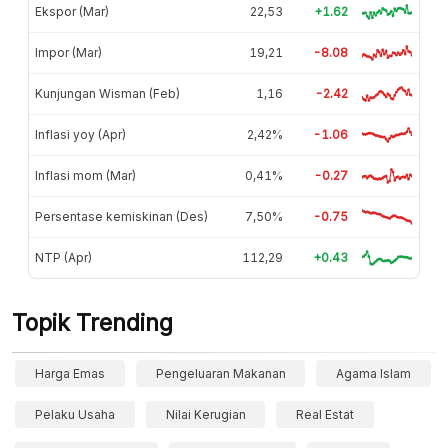
Ekspor (Mar)
22,53
+1.62
Impor (Mar)
19,21
-8.08
Kunjungan Wisman (Feb)
1,16
-2.42
Inflasi yoy (Apr)
2,42%
-1.06
Inflasi mom (Mar)
0,41%
-0.27
Persentase kemiskinan (Des)
7,50%
-0.75
NTP (Apr)
112,29
+0.43
Topik Trending
Harga Emas
Pengeluaran Makanan
Agama Islam
Pelaku Usaha
Nilai Kerugian
Real Estat