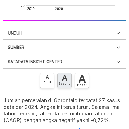
UNDUH
SUMBER
PDF
PNG
Silakan
login
untuk mengakses informasi ini
.
Belum
KATADATA INSIGHT CENTER
punya akun?
Silakan
Daftar sekarang
,
GRATIS!
XLS
EMBED
A
A
Hubungi sekarang »
A
Kecil
Sedang
Besar
Jumlah perceraian di Gorontalo tercatat 27 kasus
data per 2024. Angka ini terus turun. Selama lima
tahun terakhir, rata-rata pertumbuhan tahunan
(CAGR) dengan angka negatif yakni -0,72%.