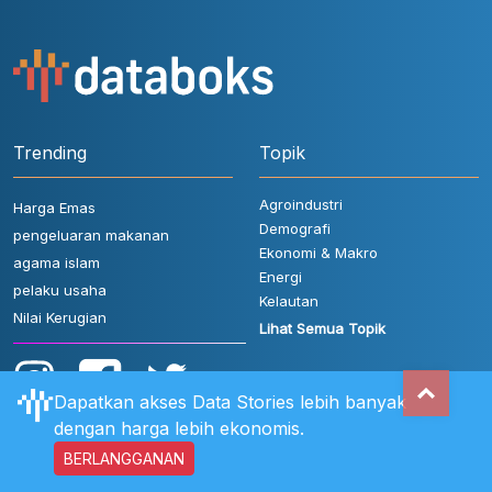
Trending
Topik
Agroindustri
Harga Emas
Demografi
pengeluaran makanan
Ekonomi & Makro
agama islam
Energi
pelaku usaha
Kelautan
Nilai Kerugian
Lihat Semua Topik
Dapatkan akses Data Stories lebih banyak
dengan harga lebih ekonomis.
BERLANGGANAN
Aturan Pengguna
FAQ
Hubungi Kami
Kebijakan Privasi
Disclaimer