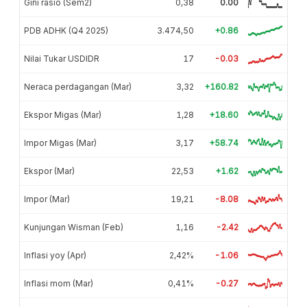
Gini rasio (Sem2)
0,38
0.00
PDB ADHK (Q4 2025)
3.474,50
+0.86
Nilai Tukar USDIDR
17
-0.03
Neraca perdagangan (Mar)
3,32
+160.82
Ekspor Migas (Mar)
1,28
+18.60
Impor Migas (Mar)
3,17
+58.74
Ekspor (Mar)
22,53
+1.62
Impor (Mar)
19,21
-8.08
Kunjungan Wisman (Feb)
1,16
-2.42
Inflasi yoy (Apr)
2,42%
-1.06
Inflasi mom (Mar)
0,41%
-0.27