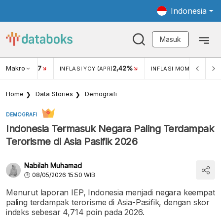
Indonesia
Masuk
Makro
17
2,42%
0,4
KAR USD/IDR
INFLASI YOY (APR)
INFLASI MOM (MAR)
Home
Data Stories
Demografi
DEMOGRAFI
Indonesia Termasuk Negara Paling Terdampak
Terorisme di Asia Pasifik 2026
Nabilah Muhamad
08/05/2026 15:50 WIB
Menurut laporan IEP, Indonesia menjadi negara keempat
paling terdampak terorisme di Asia-Pasifik, dengan skor
indeks sebesar 4,714 poin pada 2026.