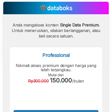
Anda mengakses konten
Single Data Premium.
Untuk meneruskan, silakan berlangganan, atau
beli secara satuan.
Professional
Nikmati akses premium dengan harga yang
lebih terjangkau.
Mulai dari
A
A
A
150.000
Rp300.000
/bulan
Font
Font
Font
Kecil
Sedang
Besar