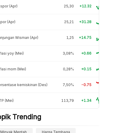
spor (Apr)
25,30
+12.32
por (Apr)
25,21
+31.28
njungan Wisman (Apr)
1,25
+14.75
flasi yoy (Mei)
3,08%
+0.66
flasi mom (Mei)
0,28%
+0.15
rsentase kemiskinan (Des)
7,50%
-0.75
TP (Mei)
113,79
+1.34
opik Trending
Minyak Mentah
Harga Tembaga