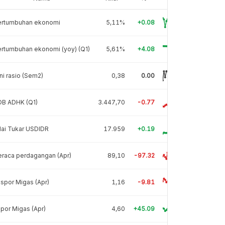
ertumbuhan ekonomi
5,11%
+0.08
rtumbuhan ekonomi (yoy) (Q1)
5,61%
+4.08
ni rasio (Sem2)
0,38
0.00
DB ADHK (Q1)
3.447,70
-0.77
lai Tukar USDIDR
17.959
+0.19
raca perdagangan (Apr)
89,10
-97.32
spor Migas (Apr)
1,16
-9.81
por Migas (Apr)
4,60
+45.09