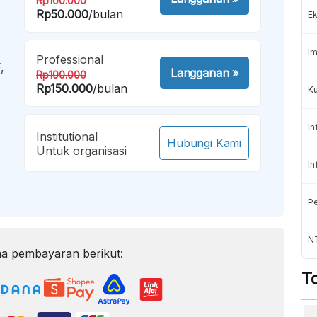
Rp100.000
Rp50.000
/bulan
Ek
Im
Professional
,
Langganan
»
Rp100.000
Rp150.000
/bulan
Ku
In
Institutional
Hubungi Kami
Untuk organisasi
In
Pe
N
a pembayaran berikut:
T