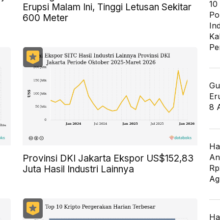
10
Erupsi Malam Ini, Tinggi Letusan Sekitar
Po
600 Meter
In
Ka
Pe
Gu
Er
8 
Ha
An
Provinsi DKI Jakarta Ekspor US$152,83
Rp
Juta Hasil Industri Lainnya
Ag
Ha