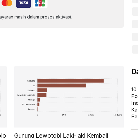
aran masih dalam proses aktivasi.
D
10
Po
In
Ka
Pe
ojo
Gunung Lewotobi Laki-laki Kembali