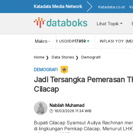
Katadata Media Network
Katadata.co.id
K
Lihat Topik
 (APR)
1,25
NILAI TUKAR USD/IDR
Makro
17.959
INFLASI YOY (MEI
Home
Data Stories
Demografi
DEMOGRAFI
Jadi Tersangka Pemerasan TH
Cilacap
Nabilah Muhamad
16/03/2026 11:34 WIB
Bupati Cilacap Syamsul Auliya Rachman me
di lingkungan Pemkap Cilacap. Menurut LHK