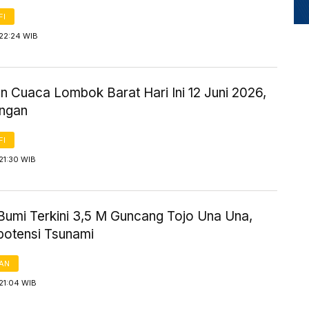
FI
 22:24 WIB
n Cuaca Lombok Barat Hari Ini 12 Juni 2026,
ingan
FI
21:30 WIB
umi Terkini 3,5 M Guncang Tojo Una Una,
potensi Tsunami
AN
21:04 WIB