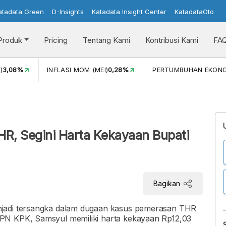
atadata Green
D-Insights
Katadata Insight Center
KatadataOto
Produk
Pricing
Tentang Kami
Kontribusi Kami
FA
)
3,08%
INFLASI MOM (MEI)
0,28%
PERTUMBUHAN EKON
R, Segini Harta Kekayaan Bupati
Bagikan
njadi tersangka dalam dugaan kasus pemerasan THR
PN KPK, Samsyul memiliki harta kekayaan Rp12,03