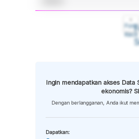
A
Font
F
Kecil
Ingin mendapatkan akses Data S
ekonomis? Si
Dengan berlangganan, Anda ikut memb
Dapatkan: