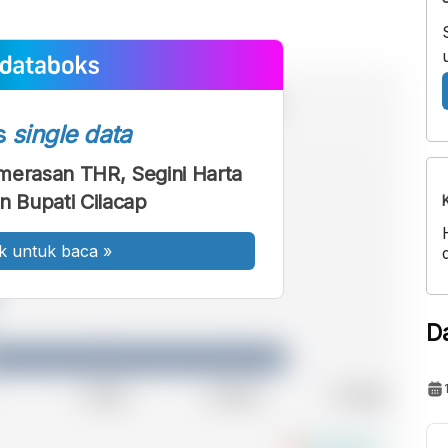
s
single data
merasan THR, Segini Harta
 Bupati Cilacap
k untuk baca
»
D