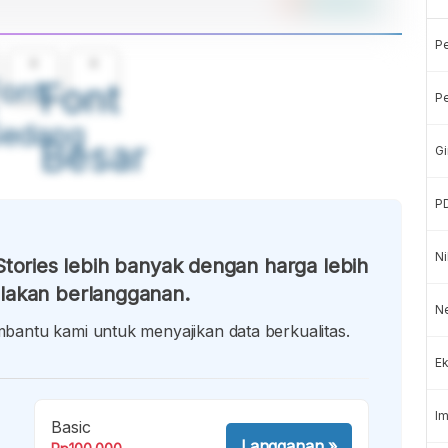
P
A
A
ont
Font
Pe
Sedang
Besar
Gi
P
Ni
tories lebih banyak dengan harga lebih
lakan berlangganan.
Ne
antu kami untuk menyajikan data berkualitas.
Ek
Im
Basic
Langganan
»