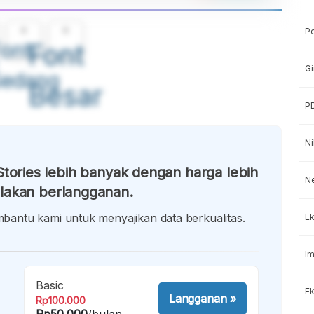
A
A
P
ont
Font
Gi
Sedang
Besar
P
Ni
tories lebih banyak dengan harga lebih
N
lakan berlangganan.
antu kami untuk menyajikan data berkualitas.
Ek
Im
Basic
Ek
Langganan
»
Rp100.000
Rp50.000
/bulan