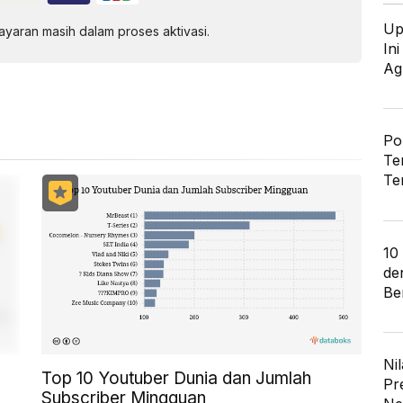
Up
aran masih dalam proses aktivasi.
In
Ag
Po
Te
Te
10
de
Ber
Nil
Top 10 Youtuber Dunia dan Jumlah
Pr
Subscriber Mingguan