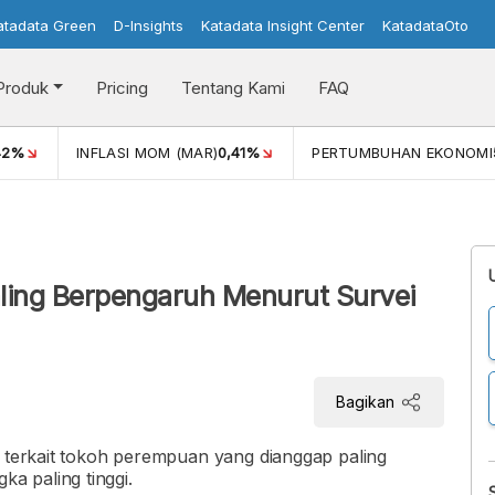
atadata Green
D-Insights
Katadata Insight Center
KatadataOto
Produk
Pricing
Tentang Kami
FAQ
42%
INFLASI MOM (MAR)
0,41%
PERTUMBUHAN EKONOMI
ling Berpengaruh Menurut Survei
Bagikan
i terkait tokoh perempuan yang dianggap paling
a paling tinggi.