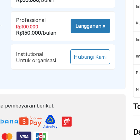
Im
Professional
,
K
Langganan
»
Rp100.000
Rp150.000
/bulan
In
Institutional
Hubungi Kami
In
Untuk organisasi
Pe
NT
T
a pembayaran berikut:
D