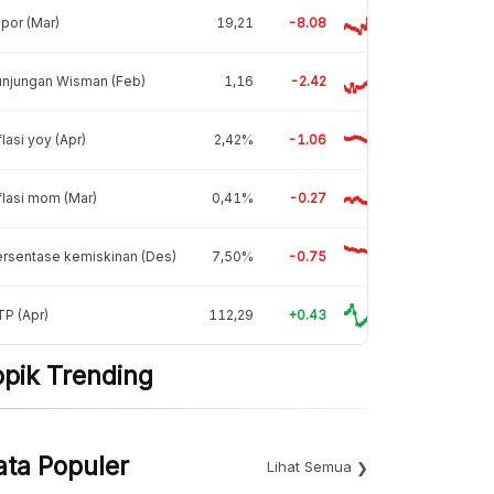
por (Mar)
19,21
-8.08
unjungan Wisman (Feb)
1,16
-2.42
flasi yoy (Apr)
2,42%
-1.06
flasi mom (Mar)
0,41%
-0.27
rsentase kemiskinan (Des)
7,50%
-0.75
P (Apr)
112,29
+0.43
opik Trending
ata Populer
Lihat Semua