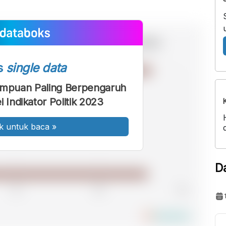
s
single data
empuan Paling Berpengaruh
 Indikator Politik 2023
k untuk baca
»
D