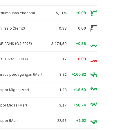
ertumbuhan ekonomi
5,11%
+0.08
ni rasio (Sem2)
0,38
0.00
DB ADHK (Q4 2025)
3.474,50
+0.86
lai Tukar USDIDR
17
-0.03
eraca perdagangan (Mar)
3,32
+160.82
spor Migas (Mar)
1,28
+18.60
por Migas (Mar)
3,17
+58.74
spor (Mar)
22,53
+1.62