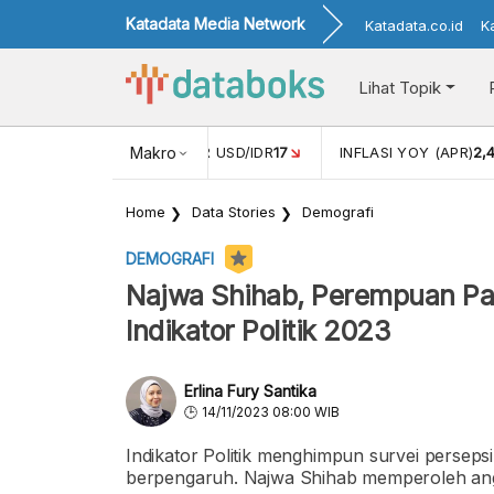
Katadata Media Network
Katadata.co.id
K
Lihat Topik
 (FEB)
1,16
NILAI TUKAR USD/IDR
Makro
17
INFLASI YOY (APR)
2,
Home
Data Stories
Demografi
DEMOGRAFI
Najwa Shihab, Perempuan Pa
Indikator Politik 2023
Erlina Fury Santika
14/11/2023 08:00 WIB
Indikator Politik menghimpun survei perseps
berpengaruh. Najwa Shihab memperoleh angk