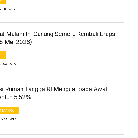
FI
21:16 WIB
! Malam Ini Gunung Semeru Kembali Erupsi
18 Mei 2026)
FI
20:31 WIB
i Rumah Tangga RI Menguat pada Awal
entuh 5,52%
& MAKRO
18:59 WIB