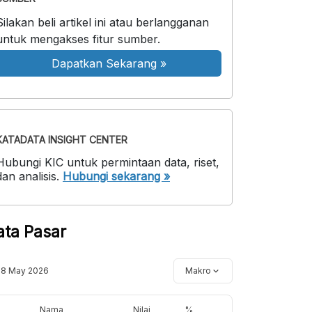
Silakan beli artikel ini atau berlangganan
untuk mengakses fitur sumber.
Dapatkan Sekarang
»
KATADATA INSIGHT CENTER
Hubungi KIC untuk permintaan data, riset,
dan analisis.
Hubungi sekarang »
ata Pasar
18 May 2026
Makro
Nama
Nilai
%