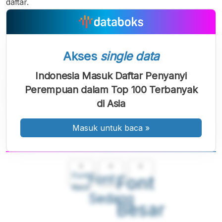
daftar.
Akses
single data
Indonesia Masuk Daftar Penyanyi
Perempuan dalam Top 100 Terbanyak
di Asia
Masuk untuk baca
»
A
A
A
Font
Font
Font
Kecil
Sedang
Besar