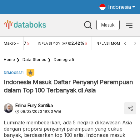
Indonesia
Masuk
Makro
17
2,42%
0,4
KAR USD/IDR
INFLASI YOY (APR)
INFLASI MOM (MAR)
Home
Data Stories
Demografi
DEMOGRAFI
Indonesia Masuk Daftar Penyanyi Perempuan
dalam Top 100 Terbanyak di Asia
Erlina Fury Santika
08/03/2023 19:03 WIB
Luminate membeberkan, ada 5 negara di kawasan Asia
dengan proporsi penyanyi perempuan yang cukup
banyak, berdasarkan top 100 artis. Indonesia masuk