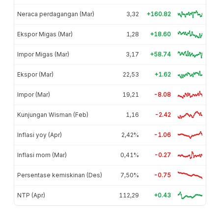
Neraca perdagangan (Mar)
3,32
+160.82
Ekspor Migas (Mar)
1,28
+18.60
Impor Migas (Mar)
3,17
+58.74
Ekspor (Mar)
22,53
+1.62
Impor (Mar)
19,21
-8.08
Kunjungan Wisman (Feb)
1,16
-2.42
Inflasi yoy (Apr)
2,42%
-1.06
Inflasi mom (Mar)
0,41%
-0.27
Persentase kemiskinan (Des)
7,50%
-0.75
NTP (Apr)
112,29
+0.43