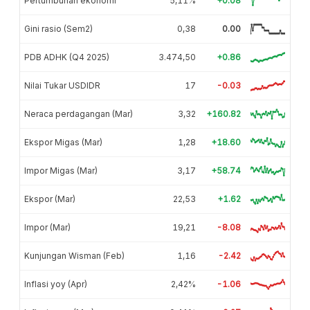
Pertumbuhan ekonomi
5,11%
+0.08
Gini rasio (Sem2)
0,38
0.00
PDB ADHK (Q4 2025)
3.474,50
+0.86
Nilai Tukar USDIDR
17
-0.03
Neraca perdagangan (Mar)
3,32
+160.82
Ekspor Migas (Mar)
1,28
+18.60
Impor Migas (Mar)
3,17
+58.74
Ekspor (Mar)
22,53
+1.62
Impor (Mar)
19,21
-8.08
Kunjungan Wisman (Feb)
1,16
-2.42
Inflasi yoy (Apr)
2,42%
-1.06