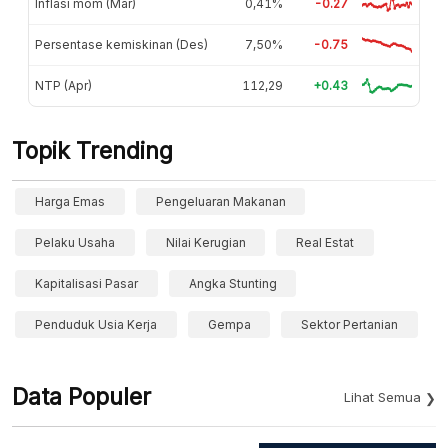
Inflasi mom (Mar)
0,41%
-0.27
Persentase kemiskinan (Des)
7,50%
-0.75
NTP (Apr)
112,29
+0.43
Topik Trending
Harga Emas
Pengeluaran Makanan
Pelaku Usaha
Nilai Kerugian
Real Estat
Kapitalisasi Pasar
Angka Stunting
Penduduk Usia Kerja
Gempa
Sektor Pertanian
Data Populer
Lihat Semua