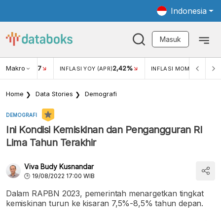
Indonesia
Masuk
Makro
17
2,42%
0,4
KAR USD/IDR
INFLASI YOY (APR)
INFLASI MOM (MAR)
Home
Data Stories
Demografi
DEMOGRAFI
Ini Kondisi Kemiskinan dan Pengangguran RI
Lima Tahun Terakhir
Viva Budy Kusnandar
19/08/2022 17:00 WIB
Dalam RAPBN 2023, pemerintah menargetkan tingkat
kemiskinan turun ke kisaran 7,5%-8,5% tahun depan.