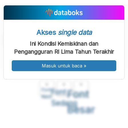
Akses
single data
Ini Kondisi Kemiskinan dan
Pengangguran RI Lima Tahun Terakhir
Masuk untuk baca
»
A
A
A
Font
Font
Font
Kecil
Sedang
Besar