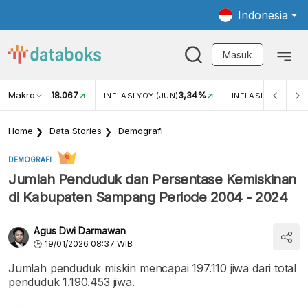
Indonesia
Masuk
Makro
18.067
3,34%
UKAR USD/IDR
INFLASI YOY (JUN)
INFLASI MOM (JUN
Home
Data Stories
Demografi
DEMOGRAFI
Jumlah Penduduk dan Persentase Kemiskinan
di Kabupaten Sampang Periode 2004 - 2024
Agus Dwi Darmawan
19/01/2026 08:37 WIB
Jumlah penduduk miskin mencapai 197.110 jiwa dari total
penduduk 1.190.453 jiwa.