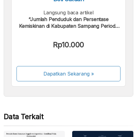
Langsung baca artikel
“Jumlah Penduduk dan Persentase
Kemiskinan di Kabupaten Sampang Periode
Kami menerima pembayaran berikut:
2004 - 2024”.
Rp10.000
Dapatkan Sekarang
»
Beberapa metode pembayaran masih dalam
proses aktivasi.
Data Terkait