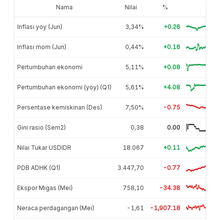
Nama
Nilai
%
Inflasi yoy (Jun)
3,34%
+0.26
Inflasi mom (Jun)
0,44%
+0.16
Pertumbuhan ekonomi
5,11%
+0.08
Pertumbuhan ekonomi (yoy) (Q1)
5,61%
+4.08
Persentase kemiskinan (Des)
7,50%
-0.75
Gini rasio (Sem2)
0,38
0.00
Nilai Tukar USDIDR
18.067
+0.11
PDB ADHK (Q1)
3.447,70
-0.77
Ekspor Migas (Mei)
758,10
-34.38
Neraca perdagangan (Mei)
-1,61
-1,907.18