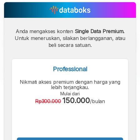
Anda mengakses konten
Single Data Premium.
Untuk meneruskan, silakan berlangganan, atau
beli secara satuan.
Professional
Nikmati akses premium dengan harga yang
lebih terjangkau.
A
A
A
Mulai dari
Font
Font
Font
150.000
Rp300.000
/bulan
Kecil
Sedang
Besar