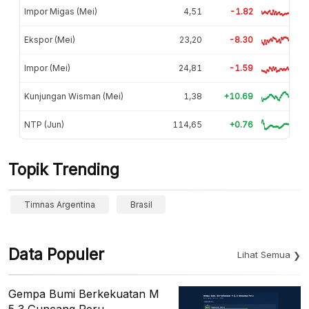
Impor Migas (Mei)
4,51
-1.82
Ekspor (Mei)
23,20
-8.30
Impor (Mei)
24,81
-1.59
Kunjungan Wisman (Mei)
1,38
+10.69
NTP (Jun)
114,65
+0.76
Topik Trending
Timnas Argentina
Brasil
Data Populer
Lihat Semua
Gempa Bumi Berkekuatan M