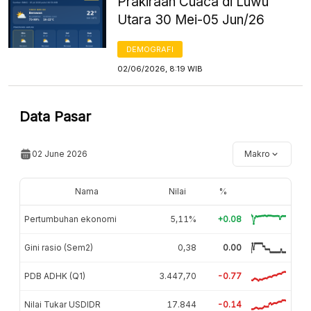
Prakiraan Cuaca di Luwu
Utara 30 Mei-05 Jun/26
DEMOGRAFI
02/06/2026, 8:19 WIB
Data Pasar
02 June 2026
Makro
Nama
Nilai
%
Pertumbuhan ekonomi
5,11%
+0.08
Gini rasio (Sem2)
0,38
0.00
PDB ADHK (Q1)
3.447,70
-0.77
Nilai Tukar USDIDR
17.844
-0.14