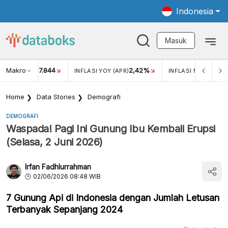
Indonesia
Masuk
Makro
17.844
2,42%
KAR USD/IDR
INFLASI YOY (APR)
INFLASI MOM (APR)
Home
Data Stories
Demografi
DEMOGRAFI
Waspada! Pagi Ini Gunung Ibu Kembali Erupsi
(Selasa, 2 Juni 2026)
Irfan Fadhlurrahman
02/06/2026 08:48 WIB
7 Gunung Api di Indonesia dengan Jumlah Letusan
Terbanyak Sepanjang 2024