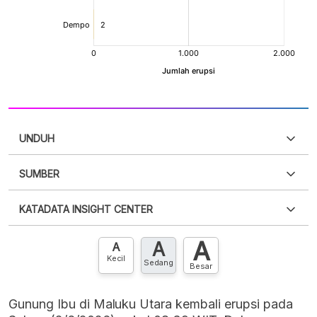
UNDUH
SUMBER
PDF
PNG
Silakan
login
untuk mengakses informasi ini
.
Belum
KATADATA INSIGHT CENTER
punya akun?
Silakan
Daftar sekarang
,
GRATIS!
XLS
EMBED
A
A
Hubungi sekarang »
A
Kecil
Sedang
Besar
Gunung Ibu di Maluku Utara kembali erupsi pada