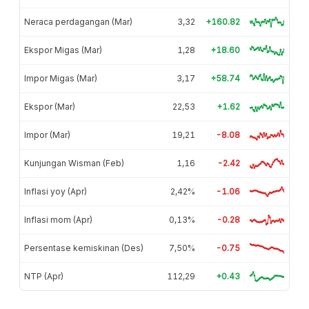
Neraca perdagangan (Mar)
3,32
+160.82
Ekspor Migas (Mar)
1,28
+18.60
Impor Migas (Mar)
3,17
+58.74
Ekspor (Mar)
22,53
+1.62
Impor (Mar)
19,21
-8.08
Kunjungan Wisman (Feb)
1,16
-2.42
Inflasi yoy (Apr)
2,42%
-1.06
Inflasi mom (Apr)
0,13%
-0.28
Persentase kemiskinan (Des)
7,50%
-0.75
NTP (Apr)
112,29
+0.43