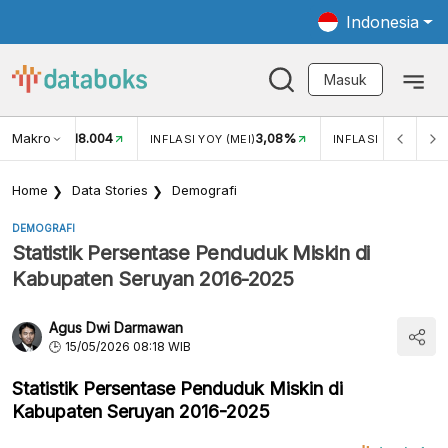
Indonesia
Masuk
Makro
18.004
3,08%
UKAR USD/IDR
INFLASI YOY (MEI)
INFLASI MOM (MEI)
Home
Data Stories
Demografi
DEMOGRAFI
Statistik Persentase Penduduk Miskin di
Kabupaten Seruyan 2016-2025
Agus Dwi Darmawan
15/05/2026 08:18 WIB
Statistik Persentase Penduduk Miskin di
Kabupaten Seruyan 2016-2025