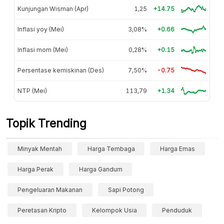
Kunjungan Wisman (Apr)
1,25
+14.75
Inflasi yoy (Mei)
3,08%
+0.66
Inflasi mom (Mei)
0,28%
+0.15
Persentase kemiskinan (Des)
7,50%
-0.75
NTP (Mei)
113,79
+1.34
Topik Trending
Minyak Mentah
Harga Tembaga
Harga Emas
Harga Perak
Harga Gandum
Pengeluaran Makanan
Sapi Potong
Peretasan Kripto
Kelompok Usia
Penduduk