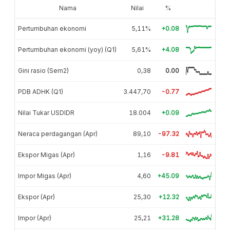
Nama
Nilai
%
Pertumbuhan ekonomi
5,11%
+0.08
Pertumbuhan ekonomi (yoy) (Q1)
5,61%
+4.08
Gini rasio (Sem2)
0,38
0.00
PDB ADHK (Q1)
3.447,70
-0.77
Nilai Tukar USDIDR
18.004
+0.09
Neraca perdagangan (Apr)
89,10
-97.32
Ekspor Migas (Apr)
1,16
-9.81
Impor Migas (Apr)
4,60
+45.09
Ekspor (Apr)
25,30
+12.32
Impor (Apr)
25,21
+31.28