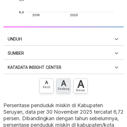
UNDUH
SUMBER
PDF
PNG
Silakan
login
untuk mengakses informasi ini
.
Belum
KATADATA INSIGHT CENTER
punya akun?
Silakan
Daftar sekarang
,
GRATIS!
XLS
EMBED
A
A
Hubungi sekarang »
A
Kecil
Sedang
Besar
Persentase penduduk miskin di Kabupaten
Seruyan, data per 30 November 2025 tercatat 6,72
persen. Dibandingkan dengan tahun sebelumnya,
persentase penduduk miskin di kabupaten/kota