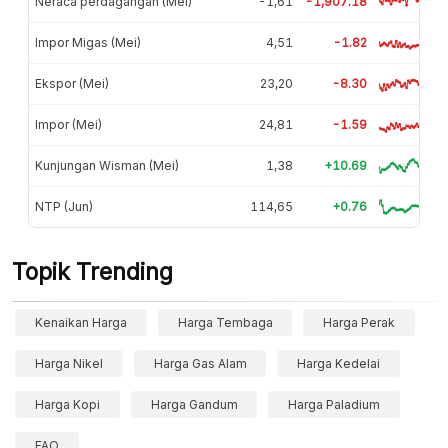
Neraca perdagangan (Mei)
-1,61
-1,907.18
Impor Migas (Mei)
4,51
-1.82
Ekspor (Mei)
23,20
-8.30
Impor (Mei)
24,81
-1.59
Kunjungan Wisman (Mei)
1,38
+10.69
NTP (Jun)
114,65
+0.76
Topik Trending
Kenaikan Harga
Harga Tembaga
Harga Perak
Harga Nikel
Harga Gas Alam
Harga Kedelai
Harga Kopi
Harga Gandum
Harga Paladium
FAO