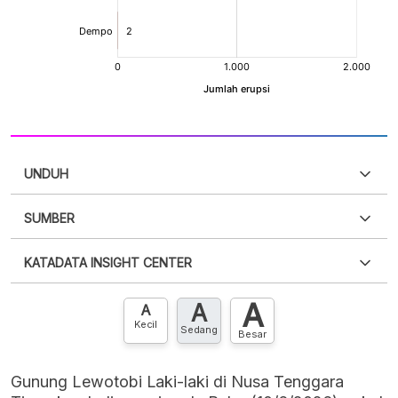
UNDUH
SUMBER
PDF
PNG
Silakan
login
untuk mengakses informasi ini
.
Belum
KATADATA INSIGHT CENTER
punya akun?
Silakan
Daftar sekarang
,
GRATIS!
XLS
EMBED
A
A
Hubungi sekarang »
A
Kecil
Sedang
Besar
Gunung Lewotobi Laki-laki di Nusa Tenggara