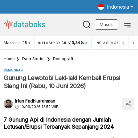
Indonesia
Masuk
Makro
18
3,34%
0,
UKAR USD/IDR
INFLASI YOY (JUN)
INFLASI MOM (JUN)
Home
Data Stories
Demografi
DEMOGRAFI
Gunung Lewotobi Laki-laki Kembali Erupsi
Siang Ini (Rabu, 10 Juni 2026)
Irfan Fadhlurrahman
10/06/2026 12:52 WIB
7 Gunung Api di Indonesia dengan Jumlah
Letusan/Erupsi Terbanyak Sepanjang 2024