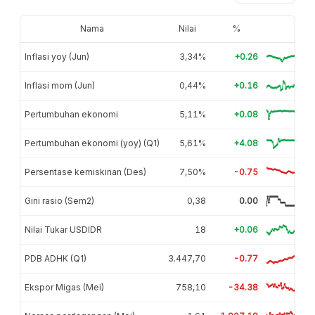
Nama
Nilai
%
Inflasi yoy (Jun)
3,34%
+0.26
Inflasi mom (Jun)
0,44%
+0.16
Pertumbuhan ekonomi
5,11%
+0.08
Pertumbuhan ekonomi (yoy) (Q1)
5,61%
+4.08
Persentase kemiskinan (Des)
7,50%
-0.75
Gini rasio (Sem2)
0,38
0.00
Nilai Tukar USDIDR
18
+0.06
PDB ADHK (Q1)
3.447,70
-0.77
Ekspor Migas (Mei)
758,10
-34.38