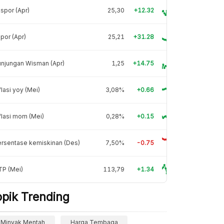
spor (Apr)
25,30
+12.32
por (Apr)
25,21
+31.28
njungan Wisman (Apr)
1,25
+14.75
flasi yoy (Mei)
3,08%
+0.66
flasi mom (Mei)
0,28%
+0.15
rsentase kemiskinan (Des)
7,50%
-0.75
TP (Mei)
113,79
+1.34
opik Trending
Minyak Mentah
Harga Tembaga