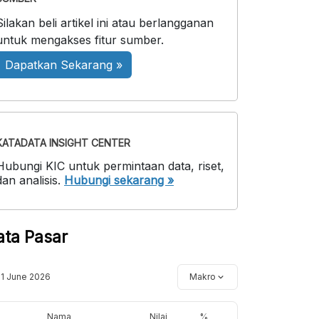
Silakan beli artikel ini atau berlangganan
untuk mengakses fitur sumber.
Dapatkan Sekarang »
KATADATA INSIGHT CENTER
Hubungi KIC untuk permintaan data, riset,
dan analisis.
Hubungi sekarang »
ata Pasar
11 June 2026
Makro
Nama
Nilai
%