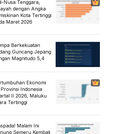
li-Nusa Tenggara,
layah dengan Angka
miskinan Kota Tertinggi
da Maret 2026
mpa Berkekuatan
dang Guncang Jepang
ngan Magnitudo 5,4
rtumbuhan Ekonomi
 Provinsi Indonesia
artal II 2026, Maluku
ara Tertinggi
spada! Malam Ini
nung Semeru Kembali