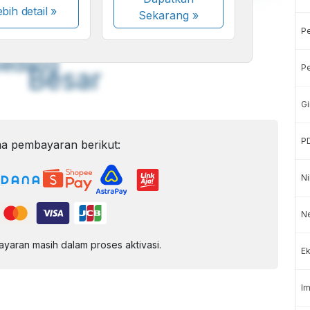
bih detail »
Sekarang
»
A
A
ont
Font
P
Sedang
Pe
Besar
Gi
P
a pembayaran berikut:
Ni
Ne
aran masih dalam proses aktivasi.
Ek
Im