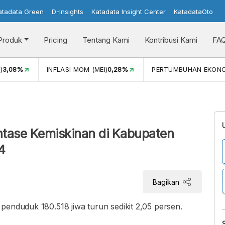
atadata Green
D-Insights
Katadata Insight Center
KatadataOto
Produk
Pricing
Tentang Kami
Kontribusi Kami
FA
)
3,08%
INFLASI MOM (MEI)
0,28%
PERTUMBUHAN EKON
tase Kemiskinan di Kabupaten
4
Bagikan
penduduk 180.518 jiwa turun sedikit 2,05 persen.