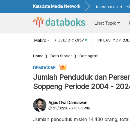
Katadata Media Network
Katadata.co.id
K
Lihat Topik
 (APR)
1,25
NILAI TUKAR USD/IDR
Makro
17.957
INFLASI YOY (MEI
Home
Data Stories
Demografi
DEMOGRAFI
Jumlah Penduduk dan Persen
Soppeng Periode 2004 - 202
Agus Dwi Darmawan
23/02/2026 13:53 WIB
Jumlah penduduk miskin 14.430 orang, total 