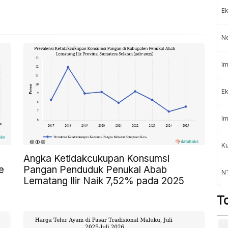
Ek
N
Im
Ek
Im
K
Angka Ketidakcukupan Konsumsi
e
Pangan Penduduk Penukal Abab
NT
Lematang Ilir Naik 7,52% pada 2025
T