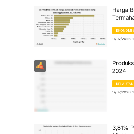
Harga B
Termahal
EKONOMI 
17/07/2026, 
Produks
2024
KELAUTAN
17/07/2026, 
3,81% P