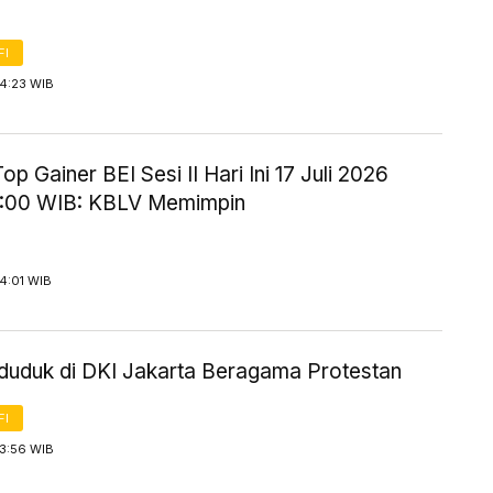
FI
14:23 WIB
p Gainer BEI Sesi II Hari Ini 17 Juli 2026
4:00 WIB: KBLV Memimpin
14:01 WIB
uduk di DKI Jakarta Beragama Protestan
FI
13:56 WIB