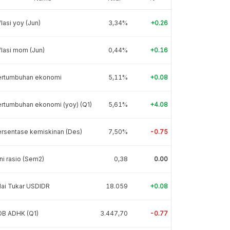
flasi yoy (Jun)
3,34%
+0.26
flasi mom (Jun)
0,44%
+0.16
ertumbuhan ekonomi
5,11%
+0.08
rtumbuhan ekonomi (yoy) (Q1)
5,61%
+4.08
rsentase kemiskinan (Des)
7,50%
-0.75
ni rasio (Sem2)
0,38
0.00
lai Tukar USDIDR
18.059
+0.08
DB ADHK (Q1)
3.447,70
-0.77