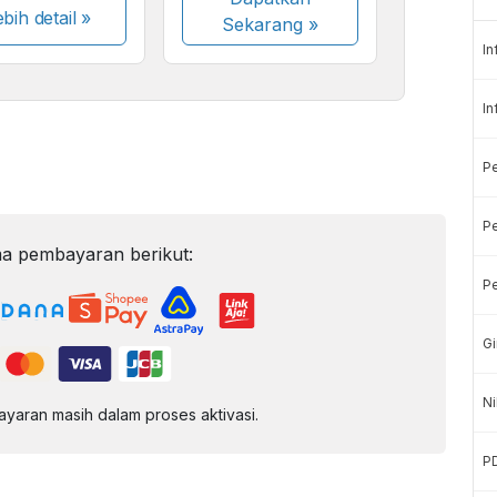
bih detail »
Sekarang
»
In
In
P
Pe
a pembayaran berikut:
Pe
Gi
Ni
aran masih dalam proses aktivasi.
P