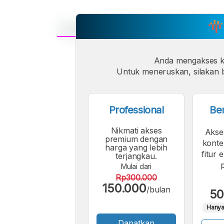
A
Font
Anda mengakses 
F
Untuk meneruskan, silakan b
Kecil
Professional
Be
Nikmati akses
Akse
premium dengan
konte
harga yang lebih
fitur 
terjangkau.
Mulai dari
Rp300.000
150.000
/bulan
50
Hanya
Dapatkan