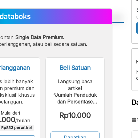
A
A
konten
Single Data Premium.
ont
Font
erlangganan, atau beli secara satuan.
Sedang
Besar
rlangganan
Beli Satuan
s lebih banyak
Langsung baca
n premium dan
artikel
eksklusif khusus
“Jumlah Penduduk
D
pelanggan.
dan Persentase
Kemiskinan di
Mulai dari
Rp10.000
Kabupaten
.000
/bulan
Sumedang | 2004 -
 Rp833 per artikel
2025”.
Dapatkan