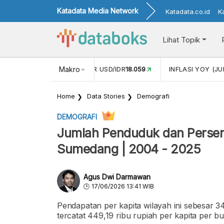
Katadata Media Network
Katadata.co.id
K
Lihat Topik
 (MEI)
1,38
NILAI TUKAR USD/IDR
Makro
18.059
INFLASI YOY (JU
Home
Data Stories
Demografi
DEMOGRAFI
Jumlah Penduduk dan Persen
Sumedang | 2004 - 2025
Agus Dwi Darmawan
17/06/2026 13:41 WIB
Pendapatan per kapita wilayah ini sebesar 3
tercatat 449,19 ribu rupiah per kapita per bu