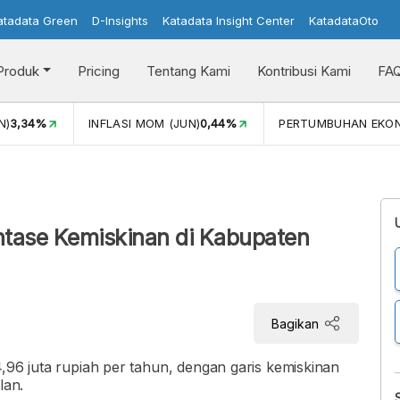
atadata Green
D-Insights
Katadata Insight Center
KatadataOto
Produk
Pricing
Tentang Kami
Kontribusi Kami
FA
N)
3,34%
INFLASI MOM (JUN)
0,44%
PERTUMBUHAN EKO
tase Kemiskinan di Kabupaten
Bagikan
4,96 juta rupiah per tahun, dengan garis kemiskinan
lan.