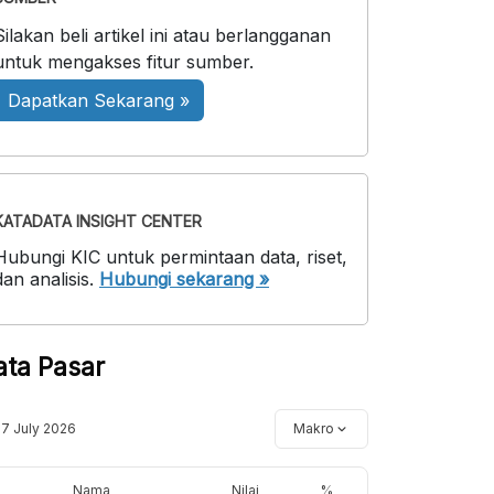
Silakan beli artikel ini atau berlangganan
untuk mengakses fitur sumber.
Dapatkan Sekarang »
KATADATA INSIGHT CENTER
Hubungi KIC untuk permintaan data, riset,
dan analisis.
Hubungi sekarang »
ata Pasar
17 July 2026
Makro
Nama
Nilai
%