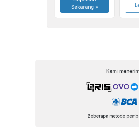
Le
Sekarang
»
Kami menerim
Beberapa metode pembay