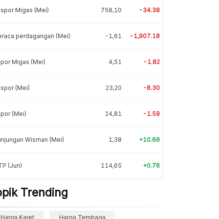
spor Migas (Mei)
758,10
-34.38
eraca perdagangan (Mei)
-1,61
-1,907.18
por Migas (Mei)
4,51
-1.82
spor (Mei)
23,20
-8.30
por (Mei)
24,81
-1.59
unjungan Wisman (Mei)
1,38
+10.69
P (Jun)
114,65
+0.76
opik Trending
Harga Karet
Harga Tembaga