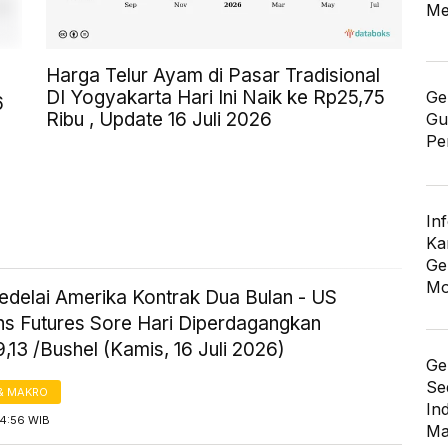
Me
Harga Telur Ayam di Pasar Tradisional
DI Yogyakarta Hari Ini Naik ke Rp25,75
Ge
6
Ribu , Update 16 Juli 2026
Gu
Pe
In
Ka
Ge
Mo
edelai Amerika Kontrak Dua Bulan - US
s Futures Sore Hari Diperdagangkan
,13 /Bushel (Kamis, 16 Juli 2026)
Ge
Se
& MAKRO
In
14:56 WIB
Ma