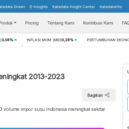
atadata Green
D-Insights
Katadata Insight Center
KatadataOto
Produk
Pricing
Tentang Kami
Kontribusi Kami
FA
)
3,08%
INFLASI MOM (MEI)
0,28%
PERTUMBUHAN EKON
Meningkat 2013-2023
Bagikan
3 volume impor susu Indonesia meningkat sekitar