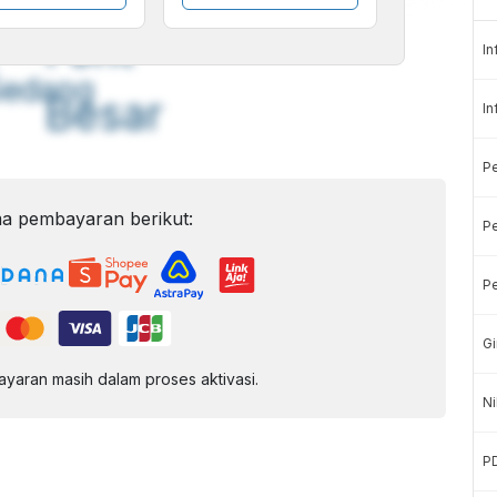
A
A
ont
Font
In
Sedang
Besar
In
P
a pembayaran berikut:
Pe
Pe
Gi
aran masih dalam proses aktivasi.
Ni
P