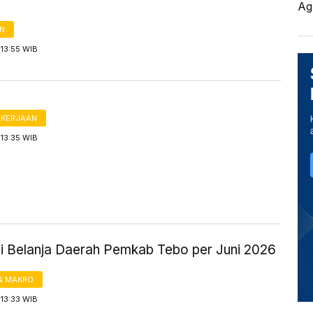
Ag
AN
13:55 WIB
AKERJAAN
13:35 WIB
si Belanja Daerah Pemkab Tebo per Juni 2026
& MAKRO
13:33 WIB