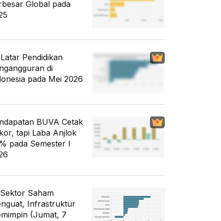
rbesar Global pada
25
i Latar Pendidikan
ngangguran di
donesia pada Mei 2026
ndapatan BUVA Cetak
kor, tapi Laba Anjlok
% pada Semester I
26
 Sektor Saham
nguat, Infrastruktur
mimpin (Jumat, 7