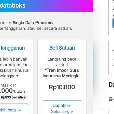
konten
Single Data Premium.
erlangganan, atau beli secara satuan.
rlangganan
Beli Satuan
s lebih banyak
Langsung baca
n premium dan
artikel
eksklusif khusus
“Tren Impor Susu
pelanggan.
Indonesia Meningkat
2013-2023”.
D
Mulai dari
Rp10.000
.000
/bulan
 Rp833 per artikel
Dapatkan
bih detail »
Sekarang
»