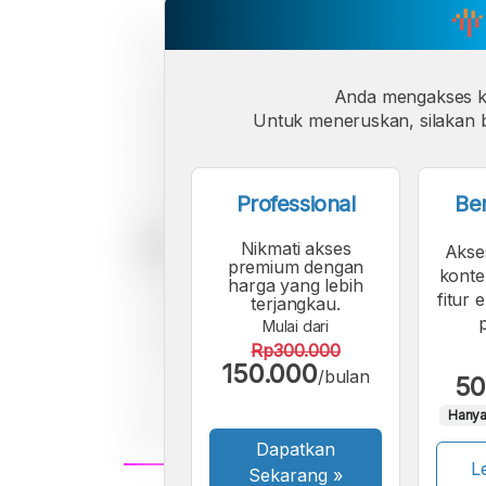
Anda mengakses 
Untuk meneruskan, silakan b
Professional
Be
Nikmati akses
Akse
premium dengan
konte
harga yang lebih
fitur 
terjangkau.
Mulai dari
Rp300.000
150.000
/bulan
50
Hanya
Dapatkan
Le
Sekarang
»