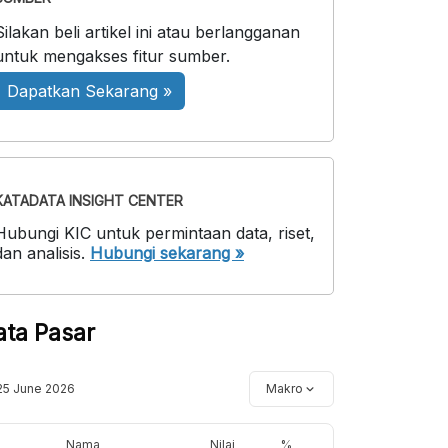
Silakan beli artikel ini atau berlangganan
untuk mengakses fitur sumber.
Dapatkan Sekarang »
KATADATA INSIGHT CENTER
Hubungi KIC untuk permintaan data, riset,
dan analisis.
Hubungi sekarang »
ata Pasar
25 June 2026
Makro
Nama
Nilai
%