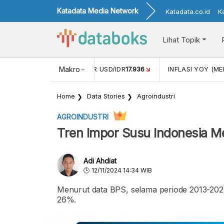
Katadata Media Network
Katadata.co.id
K
Lihat Topik
 (APR)
1,25
NILAI TUKAR USD/IDR
Makro
17.936
INFLASI YOY (MEI
Home
Data Stories
Agroindustri
AGROINDUSTRI
Tren Impor Susu Indonesia 
Adi Ahdiat
12/11/2024 14:34 WIB
Menurut data BPS, selama periode 2013-202
26%.