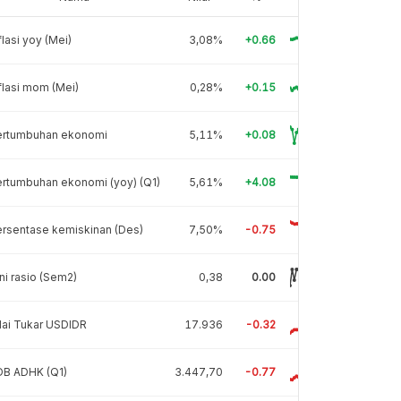
flasi yoy (Mei)
3,08%
+0.66
flasi mom (Mei)
0,28%
+0.15
ertumbuhan ekonomi
5,11%
+0.08
rtumbuhan ekonomi (yoy) (Q1)
5,61%
+4.08
rsentase kemiskinan (Des)
7,50%
-0.75
ni rasio (Sem2)
0,38
0.00
lai Tukar USDIDR
17.936
-0.32
DB ADHK (Q1)
3.447,70
-0.77