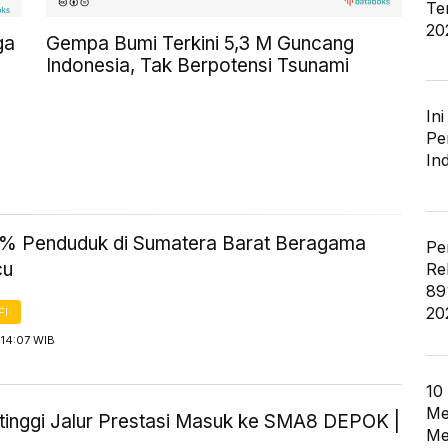
Te
20
ga
Gempa Bumi Terkini 5,3 M Guncang
Indonesia, Tak Berpotensi Tsunami
In
Pe
In
% Penduduk di Sumatera Barat Beragama
Pe
cu
Re
89
20
FI
 14:07 WIB
10
Me
ertinggi Jalur Prestasi Masuk ke SMA8 DEPOK |
Me