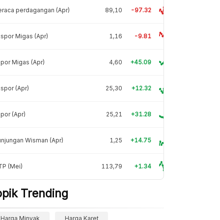
raca perdagangan (Apr)
89,10
-97.32
spor Migas (Apr)
1,16
-9.81
por Migas (Apr)
4,60
+45.09
spor (Apr)
25,30
+12.32
por (Apr)
25,21
+31.28
njungan Wisman (Apr)
1,25
+14.75
TP (Mei)
113,79
+1.34
opik Trending
Harga Minyak
Harga Karet