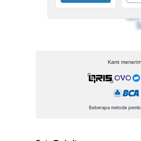
A
Font
F
Kecil
Kami menerim
Beberapa metode pembay