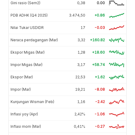
Gini rasio (Sem2)
0,38
0.00
PDB ADHK (Q4 2025)
3.474,50
+0.86
Nilai Tukar USDIDR
17
-0.03
Neraca perdagangan (Mar)
3,32
+160.82
Ekspor Migas (Mar)
1,28
+18.60
Impor Migas (Mar)
3,17
+58.74
Ekspor (Mar)
22,53
+1.62
Impor (Mar)
19,21
-8.08
Kunjungan Wisman (Feb)
1,16
-2.42
Inflasi yoy (Apr)
2,42%
-1.06
Inflasi mom (Mar)
0,41%
-0.27