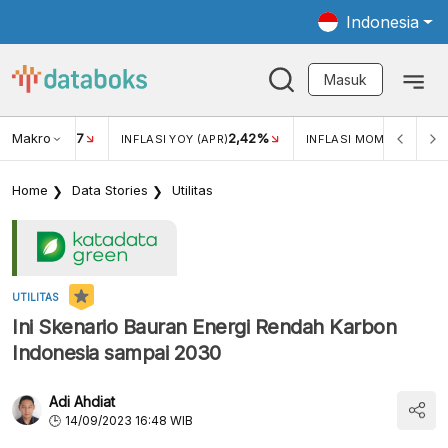
Indonesia
Masuk
Makro
17
2,42%
0,4
KAR USD/IDR
INFLASI YOY (APR)
INFLASI MOM (MAR)
Home
Data Stories
Utilitas
UTILITAS
Ini Skenario Bauran Energi Rendah Karbon
Indonesia sampai 2030
Adi Ahdiat
14/09/2023 16:48 WIB