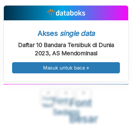
Akses
single data
Daftar 10 Bandara Tersibuk di Dunia
2023, AS Mendominasi
Masuk untuk baca
»
A
A
A
Font
Font
Font
Kecil
Sedang
Besar