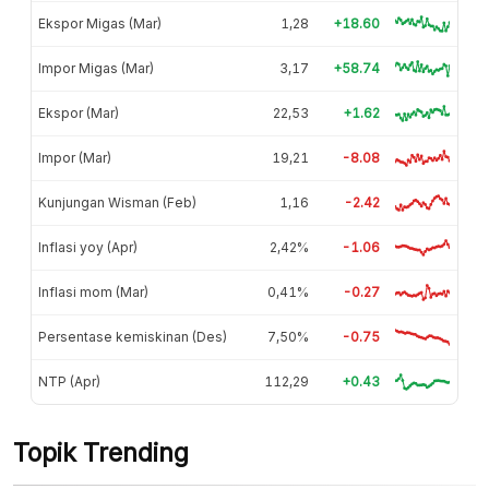
Ekspor Migas (Mar)
1,28
+18.60
Impor Migas (Mar)
3,17
+58.74
Ekspor (Mar)
22,53
+1.62
Impor (Mar)
19,21
-8.08
Kunjungan Wisman (Feb)
1,16
-2.42
Inflasi yoy (Apr)
2,42%
-1.06
Inflasi mom (Mar)
0,41%
-0.27
Persentase kemiskinan (Des)
7,50%
-0.75
NTP (Apr)
112,29
+0.43
Topik Trending