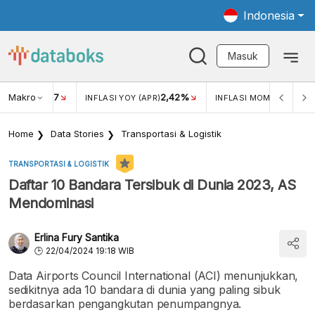
Indonesia
Masuk
Makro
17
2,42%
0,4
KAR USD/IDR
INFLASI YOY (APR)
INFLASI MOM (MAR)
Home
Data Stories
Transportasi & Logistik
TRANSPORTASI & LOGISTIK
Daftar 10 Bandara Tersibuk di Dunia 2023, AS
Mendominasi
Erlina Fury Santika
22/04/2024 19:18 WIB
Data Airports Council International (ACI) menunjukkan,
sedikitnya ada 10 bandara di dunia yang paling sibuk
berdasarkan pengangkutan penumpangnya.