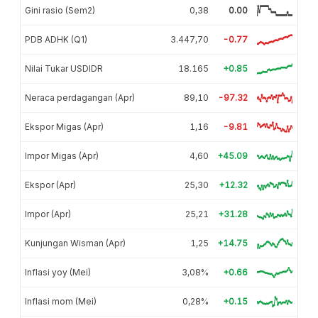
Gini rasio (Sem2)
0,38
0.00
PDB ADHK (Q1)
3.447,70
-0.77
Nilai Tukar USDIDR
18.165
+0.85
Neraca perdagangan (Apr)
89,10
-97.32
Ekspor Migas (Apr)
1,16
-9.81
Impor Migas (Apr)
4,60
+45.09
Ekspor (Apr)
25,30
+12.32
Impor (Apr)
25,21
+31.28
Kunjungan Wisman (Apr)
1,25
+14.75
Inflasi yoy (Mei)
3,08%
+0.66
Inflasi mom (Mei)
0,28%
+0.15