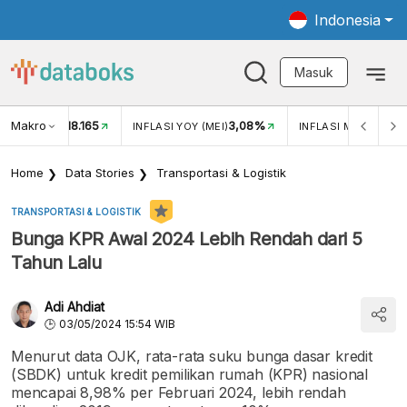
Indonesia
Masuk
Makro
18.165
3,08%
UKAR USD/IDR
INFLASI YOY (MEI)
INFLASI MOM (MEI)
Home
Data Stories
Transportasi & Logistik
TRANSPORTASI & LOGISTIK
Bunga KPR Awal 2024 Lebih Rendah dari 5
Tahun Lalu
Adi Ahdiat
03/05/2024 15:54 WIB
Menurut data OJK, rata-rata suku bunga dasar kredit
(SBDK) untuk kredit pemilikan rumah (KPR) nasional
mencapai 8,98% per Februari 2024, lebih rendah