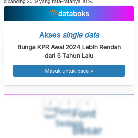
dibanding 2019 yang rata-ratanya 10%.
Akses
single data
Bunga KPR Awal 2024 Lebih Rendah
dari 5 Tahun Lalu
Masuk untuk baca
»
A
A
A
Font
Font
Font
Kecil
Sedang
Besar