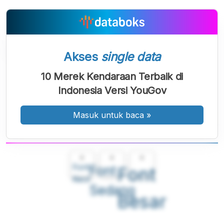
Akses
single data
10 Merek Kendaraan Terbaik di
Indonesia Versi YouGov
Masuk untuk baca
»
A
A
A
Font
Font
Font
Kecil
Sedang
Besar