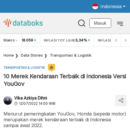
Indonesia
Masuk
Makro
18.059
3,34%
UKAR USD/IDR
INFLASI YOY (JUN)
INFLASI MOM (JUN
Home
Data Stories
Transportasi & Logistik
TRANSPORTASI & LOGISTIK
10 Merek Kendaraan Terbaik di Indonesia Versi
YouGov
Vika Azkiya Dihni
12/07/2022 14:00 WIB
Menurut pemeringkatan YouGov, Honda (sepeda motor)
merupakan merek kendaraan terbaik di Indonesia
sampai awal 2022.