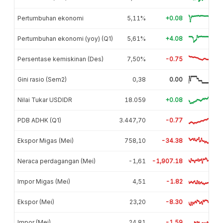
Pertumbuhan ekonomi
5,11%
+0.08
Pertumbuhan ekonomi (yoy) (Q1)
5,61%
+4.08
Persentase kemiskinan (Des)
7,50%
-0.75
Gini rasio (Sem2)
0,38
0.00
Nilai Tukar USDIDR
18.059
+0.08
PDB ADHK (Q1)
3.447,70
-0.77
Ekspor Migas (Mei)
758,10
-34.38
Neraca perdagangan (Mei)
-1,61
-1,907.18
Impor Migas (Mei)
4,51
-1.82
Ekspor (Mei)
23,20
-8.30
Impor (Mei)
24,81
-1.59