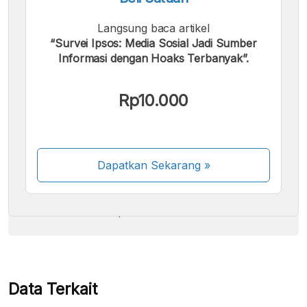
Langsung baca artikel
“Survei Ipsos: Media Sosial Jadi Sumber
Informasi dengan Hoaks Terbanyak”.
Kami menerima pembayaran berikut:
Rp10.000
Dapatkan Sekarang
»
Beberapa metode pembayaran masih dalam
proses aktivasi.
Data Terkait