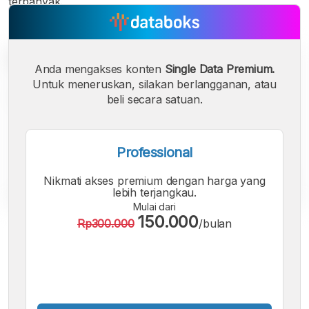
terbanyak.
Anda mengakses konten
Single Data Premium.
Untuk meneruskan, silakan berlangganan, atau
beli secara satuan.
Professional
Nikmati akses premium dengan harga yang
lebih terjangkau.
Mulai dari
150.000
Rp300.000
/bulan
A
A
A
Font
Font
Font
Kecil
Sedang
Besar