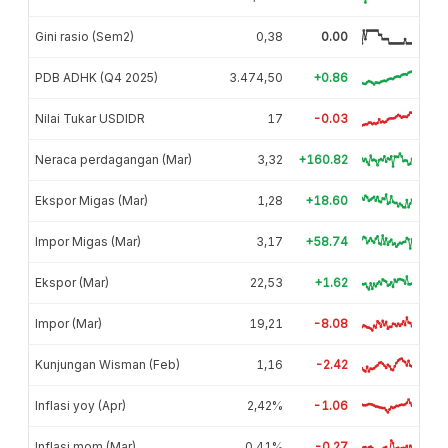
Gini rasio (Sem2)
0,38
0.00
PDB ADHK (Q4 2025)
3.474,50
+0.86
Nilai Tukar USDIDR
17
-0.03
Neraca perdagangan (Mar)
3,32
+160.82
Ekspor Migas (Mar)
1,28
+18.60
Impor Migas (Mar)
3,17
+58.74
Ekspor (Mar)
22,53
+1.62
Impor (Mar)
19,21
-8.08
Kunjungan Wisman (Feb)
1,16
-2.42
Inflasi yoy (Apr)
2,42%
-1.06
Inflasi mom (Mar)
0,41%
-0.27