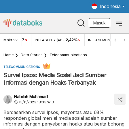
Indonesia
Masuk
Makro
17
2,42%
0,4
KAR USD/IDR
INFLASI YOY (APR)
INFLASI MOM (MAR)
Home
Data Stories
Telecommunications
TELECOMMUNICATIONS
Survei Ipsos: Media Sosial Jadi Sumber
Informasi dengan Hoaks Terbanyak
Nabilah Muhamad
13/11/2023 18:33 WIB
Berdasarkan survei Ipsos, mayoritas atau 68%
responden global menilai media sosial adalah sumber
informasi dengan penyebaran hoaks atau berita bohong