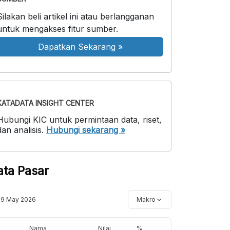
Silakan beli artikel ini atau berlangganan
untuk mengakses fitur sumber.
Dapatkan Sekarang
»
KATADATA INSIGHT CENTER
Hubungi KIC untuk permintaan data, riset,
dan analisis.
Hubungi sekarang »
ata Pasar
19 May 2026
Makro
Nama
Nilai
%