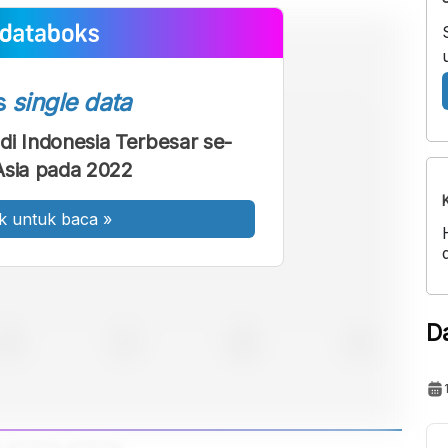
s
single data
n di Indonesia Terbesar se-
Asia pada 2022
k untuk baca
»
D