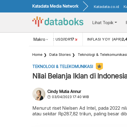
Katadata Media Network
Katadata.co.id
K
Lihat Topik
 (FEB)
1,16
NILAI TUKAR USD/IDR
Makro
17
INFLASI YOY (APR)
2,
Home
Data Stories
Teknologi & Telekomunikas
TEKNOLOGI & TELEKOMUNIKASI
Nilai Belanja Iklan di Indone
Cindy Mutia Annur
03/04/2023 17:40 WIB
Menurut riset Nielsen Ad Intel, pada 2022 nil
atau sekitar Rp287,82 triliun, paling besar di