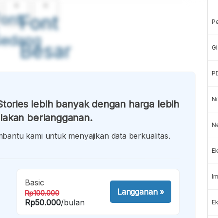
A
A
ont
Font
P
Sedang
Besar
Gi
P
Ni
tories lebih banyak dengan harga lebih
lakan berlangganan.
N
antu kami untuk menyajikan data berkualitas.
Ek
Im
Basic
Langganan
»
Rp100.000
Rp50.000
/bulan
Ek