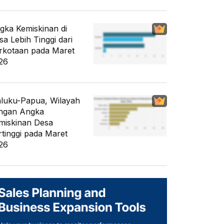
gka Kemiskinan di
sa Lebih Tinggi dari
rkotaan pada Maret
26
luku-Papua, Wilayah
ngan Angka
miskinan Desa
rtinggi pada Maret
26