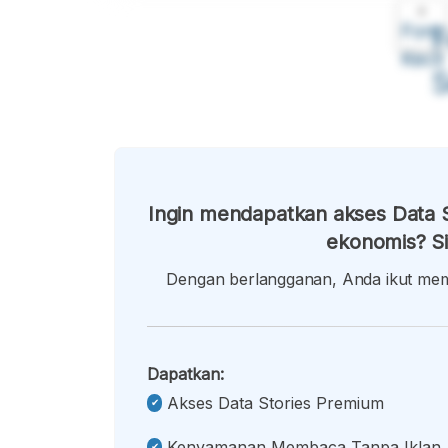
A
Font
F
Kecil
Ingin mendapatkan akses Data S
ekonomis? Si
Dengan berlangganan, Anda ikut memb
Dapatkan:
Akses Data Stories Premium
Kenyamanan Membaca Tanpa Iklan