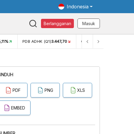
Indonesia
Berlangganan
Masuk
5,11%
PDB ADHK (Q1)
3.447,70
GINI RASIO (SEM2)
0,38
UNDUH
PDF
PNG
XLS
EMBED
SUMBER