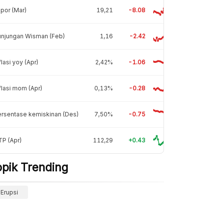
por (Mar)
19,21
-8.08
unjungan Wisman (Feb)
1,16
-2.42
flasi yoy (Apr)
2,42%
-1.06
flasi mom (Apr)
0,13%
-0.28
rsentase kemiskinan (Des)
7,50%
-0.75
P (Apr)
112,29
+0.43
opik Trending
Erupsi