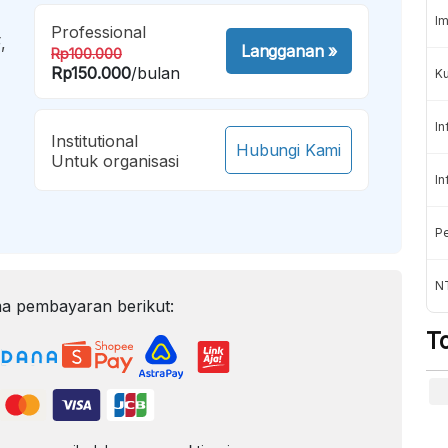
Im
Professional
,
Langganan
»
Rp100.000
Rp150.000
/bulan
K
In
Institutional
Hubungi Kami
Untuk organisasi
In
Pe
NT
a pembayaran berikut:
T