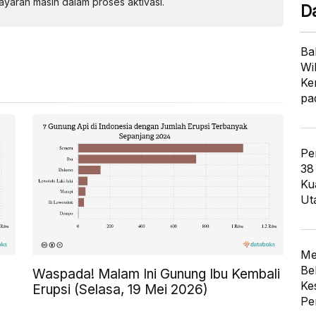
aran masih dalam proses aktivasi.
D
Ba
Wi
Ke
pa
Pe
38
Ku
Ut
Me
Be
Waspada! Malam Ini Gunung Ibu Kembali
Ke
Erupsi (Selasa, 19 Mei 2026)
Pe