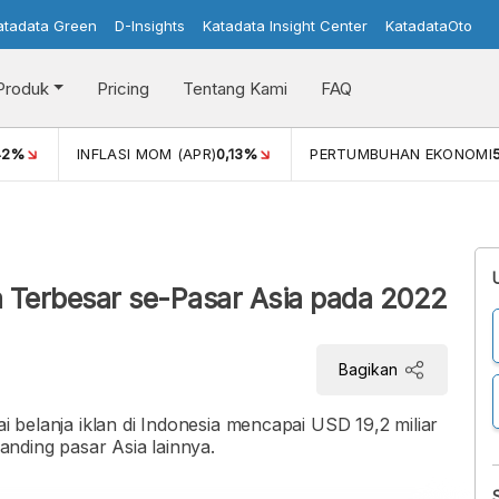
atadata Green
D-Insights
Katadata Insight Center
KatadataOto
Produk
Pricing
Tentang Kami
FAQ
42%
INFLASI MOM (APR)
0,13%
PERTUMBUHAN EKONOMI
i
sia Terbesar se-Pasar Asia pada 2022
Bagikan
ai belanja iklan di Indonesia mencapai USD 19,2 miliar
banding pasar Asia lainnya.