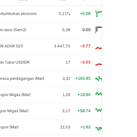
ertumbuhan ekonomi
5,11%
+0.08
ni rasio (Sem2)
0,38
0.00
DB ADHK (Q1)
3.447,70
-0.77
lai Tukar USDIDR
17
-0.03
eraca perdagangan (Mar)
3,32
+160.82
spor Migas (Mar)
1,28
+18.60
por Migas (Mar)
3,17
+58.74
spor (Mar)
22,53
+1.62