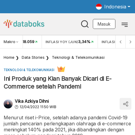
Indonesia
Masuk
Makro
18.059
3,34%
UKAR USD/IDR
INFLASI YOY (JUN)
INFLASI MOM (JUN
Home
Data Stories
Teknologi & Telekomunikasi
TEKNOLOGI & TELEKOMUNIKASI
Ini Produk yang Kian Banyak Dicari di E-
Commerce setelah Pandemi
Vika Azkiya Dihni
12/04/2022 11:50 WIB
Menurut riset i-Price, setelah adanya pandemi Covid-19
jumlah pencarian perlengkapan olahraga di e-commerce
meningkat 140% pada 2021, jika dibandingkan dengan