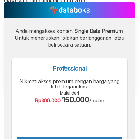
masa sebelum pandemi tahun 2019.
Anda mengakses konten
Single Data Premium.
Untuk meneruskan, silakan berlangganan, atau
beli secara satuan.
Professional
Nikmati akses premium dengan harga yang
lebih terjangkau.
Mulai dari
150.000
Rp300.000
/bulan
A
A
A
Font
Font
Font
Kecil
Sedang
Besar