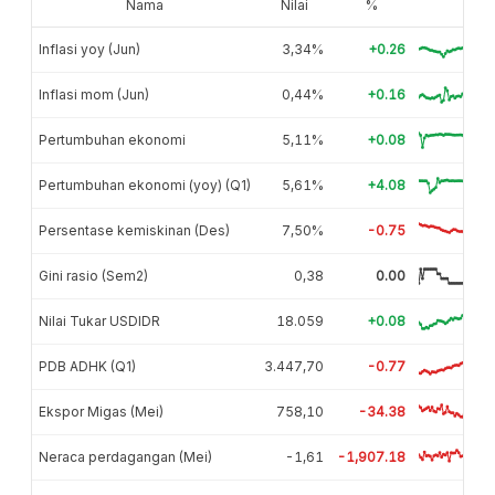
Nama
Nilai
%
Inflasi yoy (Jun)
3,34%
+0.26
Inflasi mom (Jun)
0,44%
+0.16
Pertumbuhan ekonomi
5,11%
+0.08
Pertumbuhan ekonomi (yoy) (Q1)
5,61%
+4.08
Persentase kemiskinan (Des)
7,50%
-0.75
Gini rasio (Sem2)
0,38
0.00
Nilai Tukar USDIDR
18.059
+0.08
PDB ADHK (Q1)
3.447,70
-0.77
Ekspor Migas (Mei)
758,10
-34.38
Neraca perdagangan (Mei)
-1,61
-1,907.18