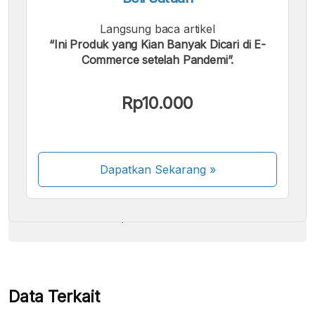
Langsung baca artikel
“Ini Produk yang Kian Banyak Dicari di E-
Commerce setelah Pandemi”.
Kami menerima pembayaran berikut:
Rp10.000
Dapatkan Sekarang
»
Beberapa metode pembayaran masih dalam
proses aktivasi.
Data Terkait