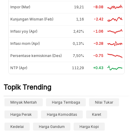
Impor (Mar)
19,21
-8.08
Kunjungan Wisman (Feb)
1,16
-2.42
Inflasi yoy (Apr)
2,42%
-1.06
Inflasi mom (Apr)
0,13%
-0.28
Persentase kemiskinan (Des)
7,50%
-0.75
NTP (Apr)
112,29
+0.43
Topik Trending
Minyak Mentah
Harga Tembaga
Nilai Tukar
Harga Perak
Harga Komoditas
Karet
Kedelai
Harga Gandum
Harga Kopi