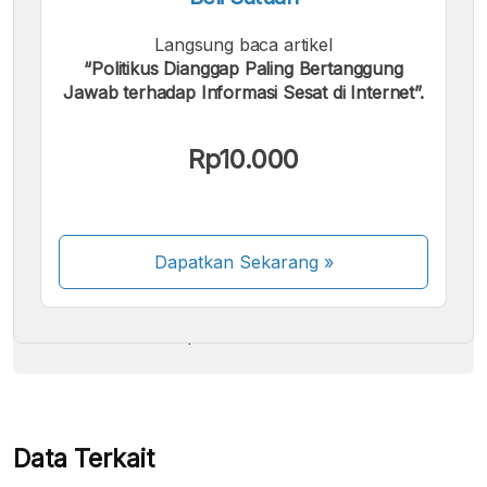
Langsung baca artikel
“Politikus Dianggap Paling Bertanggung
Jawab terhadap Informasi Sesat di Internet”.
Kami menerima pembayaran berikut:
Rp10.000
Dapatkan Sekarang
»
Beberapa metode pembayaran masih dalam
proses aktivasi.
Data Terkait