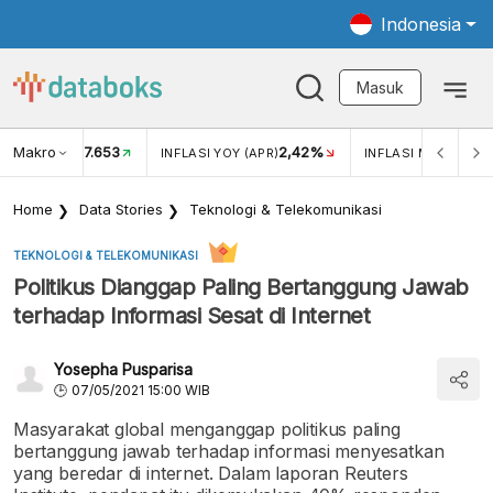
Indonesia
Masuk
Makro
17.653
2,42%
KAR USD/IDR
INFLASI YOY (APR)
INFLASI MOM (APR)
Home
Data Stories
Teknologi & Telekomunikasi
TEKNOLOGI & TELEKOMUNIKASI
Politikus Dianggap Paling Bertanggung Jawab
terhadap Informasi Sesat di Internet
Yosepha Pusparisa
07/05/2021 15:00 WIB
Masyarakat global menganggap politikus paling
bertanggung jawab terhadap informasi menyesatkan
yang beredar di internet. Dalam laporan Reuters