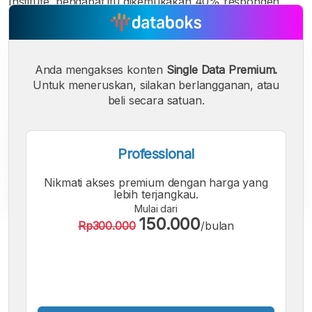
Institute, pendapat itu dikemukakan 40% responden.
Anda mengakses konten
Single Data Premium.
Untuk meneruskan, silakan berlangganan, atau
beli secara satuan.
Professional
Nikmati akses premium dengan harga yang
lebih terjangkau.
Mulai dari
150.000
Rp300.000
/bulan
A
A
A
Font
Font
Font
Kecil
Sedang
Besar