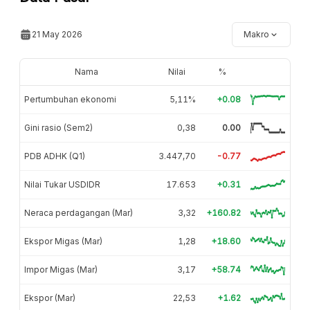
21 May 2026
Makro
Nama
Nilai
%
Pertumbuhan ekonomi
5,11%
+0.08
Gini rasio (Sem2)
0,38
0.00
PDB ADHK (Q1)
3.447,70
-0.77
Nilai Tukar USDIDR
17.653
+0.31
Neraca perdagangan (Mar)
3,32
+160.82
Ekspor Migas (Mar)
1,28
+18.60
Impor Migas (Mar)
3,17
+58.74
Ekspor (Mar)
22,53
+1.62