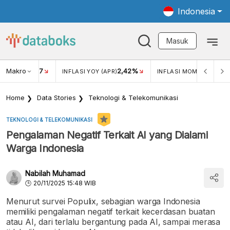
Indonesia
Masuk
Makro
17
2,42%
0,1
KAR USD/IDR
INFLASI YOY (APR)
INFLASI MOM (APR)
Home
Data Stories
Teknologi & Telekomunikasi
TEKNOLOGI & TELEKOMUNIKASI
Pengalaman Negatif Terkait AI yang Dialami
Warga Indonesia
Nabilah Muhamad
20/11/2025 15:48 WIB
Menurut survei Populix, sebagian warga Indonesia
memiliki pengalaman negatif terkait kecerdasan buatan
atau AI, dari terlalu bergantung pada AI, sampai merasa