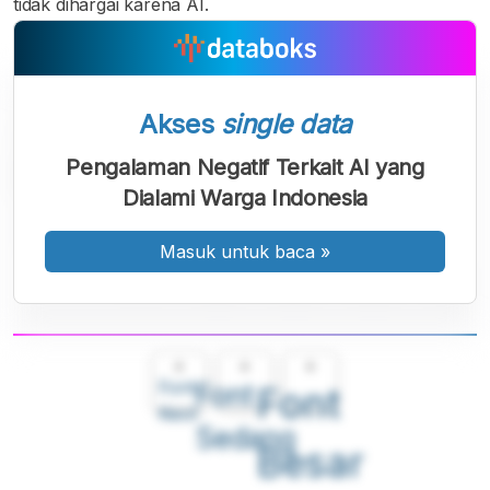
tidak dihargai karena AI.
Akses
single data
Pengalaman Negatif Terkait AI yang
Dialami Warga Indonesia
Masuk untuk baca
»
A
A
A
Font
Font
Font
Kecil
Sedang
Besar