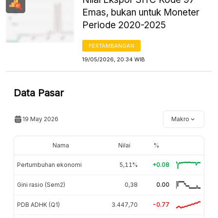
Emas, bukan untuk Moneter
Periode 2020-2025
PERTAMBANGAN
19/05/2026, 20:34 WIB
Data Pasar
19 May 2026
Makro
Nama
Nilai
%
Pertumbuhan ekonomi
5,11%
+0.08
Gini rasio (Sem2)
0,38
0.00
PDB ADHK (Q1)
3.447,70
-0.77