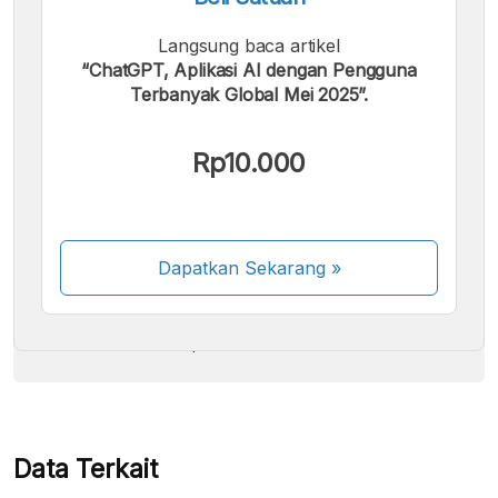
Langsung baca artikel
“ChatGPT, Aplikasi AI dengan Pengguna
Terbanyak Global Mei 2025”.
Kami menerima pembayaran berikut:
Rp10.000
Dapatkan Sekarang
»
Beberapa metode pembayaran masih dalam
proses aktivasi.
Data Terkait