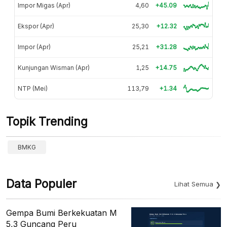
Impor Migas (Apr)
4,60
+45.09
Ekspor (Apr)
25,30
+12.32
Impor (Apr)
25,21
+31.28
Kunjungan Wisman (Apr)
1,25
+14.75
NTP (Mei)
113,79
+1.34
Topik Trending
BMKG
Data Populer
Lihat Semua
Gempa Bumi Berkekuatan M
5,3 Guncang Peru