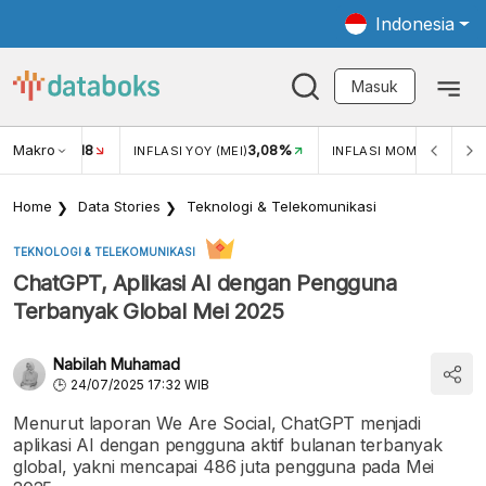
Indonesia
Masuk
Makro
18
3,08%
0,2
UKAR USD/IDR
INFLASI YOY (MEI)
INFLASI MOM (MEI)
Home
Data Stories
Teknologi & Telekomunikasi
TEKNOLOGI & TELEKOMUNIKASI
ChatGPT, Aplikasi AI dengan Pengguna
Terbanyak Global Mei 2025
Nabilah Muhamad
24/07/2025 17:32 WIB
Menurut laporan We Are Social, ChatGPT menjadi
aplikasi AI dengan pengguna aktif bulanan terbanyak
global, yakni mencapai 486 juta pengguna pada Mei