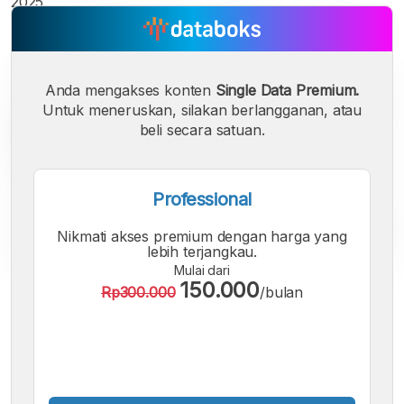
2025.
Anda mengakses konten
Single Data Premium.
Untuk meneruskan, silakan berlangganan, atau
beli secara satuan.
Professional
Nikmati akses premium dengan harga yang
lebih terjangkau.
Mulai dari
150.000
Rp300.000
/bulan
A
A
A
Font
Font
Font
Kecil
Sedang
Besar