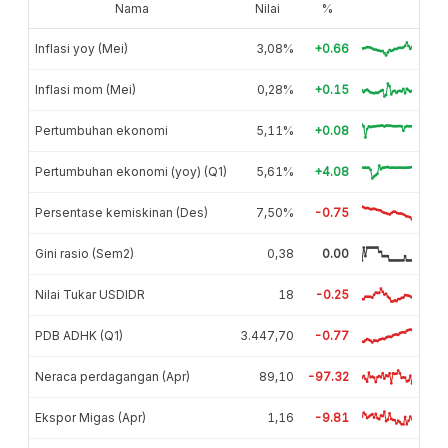
Nama
Nilai
%
Inflasi yoy (Mei)
3,08%
+0.66
Inflasi mom (Mei)
0,28%
+0.15
Pertumbuhan ekonomi
5,11%
+0.08
Pertumbuhan ekonomi (yoy) (Q1)
5,61%
+4.08
Persentase kemiskinan (Des)
7,50%
-0.75
Gini rasio (Sem2)
0,38
0.00
Nilai Tukar USDIDR
18
-0.25
PDB ADHK (Q1)
3.447,70
-0.77
Neraca perdagangan (Apr)
89,10
-97.32
Ekspor Migas (Apr)
1,16
-9.81