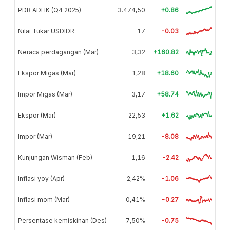
PDB ADHK (Q4 2025)
3.474,50
+0.86
Nilai Tukar USDIDR
17
-0.03
Neraca perdagangan (Mar)
3,32
+160.82
Ekspor Migas (Mar)
1,28
+18.60
Impor Migas (Mar)
3,17
+58.74
Ekspor (Mar)
22,53
+1.62
Impor (Mar)
19,21
-8.08
Kunjungan Wisman (Feb)
1,16
-2.42
Inflasi yoy (Apr)
2,42%
-1.06
Inflasi mom (Mar)
0,41%
-0.27
Persentase kemiskinan (Des)
7,50%
-0.75