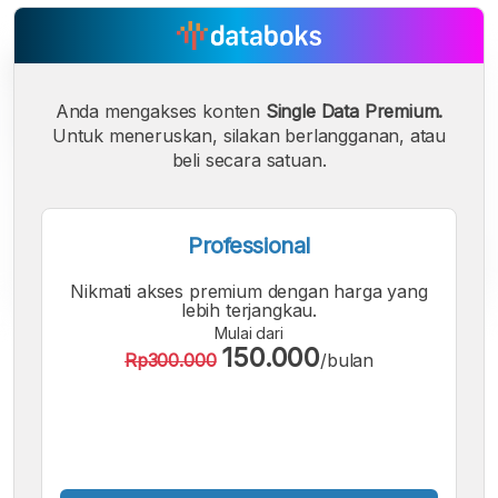
Anda mengakses konten
Single Data Premium.
Untuk meneruskan, silakan berlangganan, atau
beli secara satuan.
Professional
Nikmati akses premium dengan harga yang
lebih terjangkau.
Mulai dari
A
A
A
150.000
Rp300.000
/bulan
Font
Font
Font
Kecil
Sedang
Besar