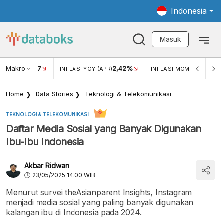
Indonesia
Masuk
Makro
17
2,42%
0,4
KAR USD/IDR
INFLASI YOY (APR)
INFLASI MOM (MAR)
Home
Data Stories
Teknologi & Telekomunikasi
TEKNOLOGI & TELEKOMUNIKASI
Daftar Media Sosial yang Banyak Digunakan
Ibu-Ibu Indonesia
Akbar Ridwan
23/05/2025 14:00 WIB
Menurut survei theAsianparent Insights, Instagram
menjadi media sosial yang paling banyak digunakan
kalangan ibu di Indonesia pada 2024.