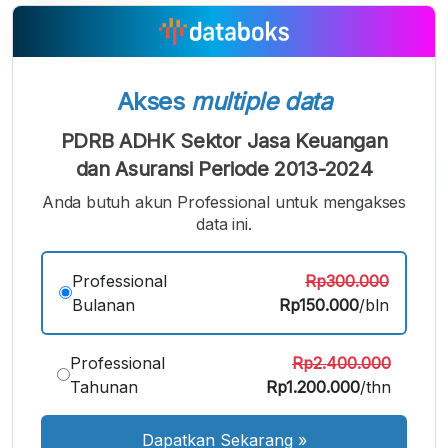
Akses
multiple data
PDRB ADHK Sektor Jasa Keuangan
dan Asuransi Periode 2013-2024
Anda butuh akun Professional untuk mengakses
A
A
A
data ini.
Font
Font
Font
Kecil
Sedang
Professional
Rp300.000
Besar
Bulanan
Rp150.000
/bln
Professional
Rp2.400.000
Tahunan
Rp1.200.000
/thn
Dapatkan Sekarang
»