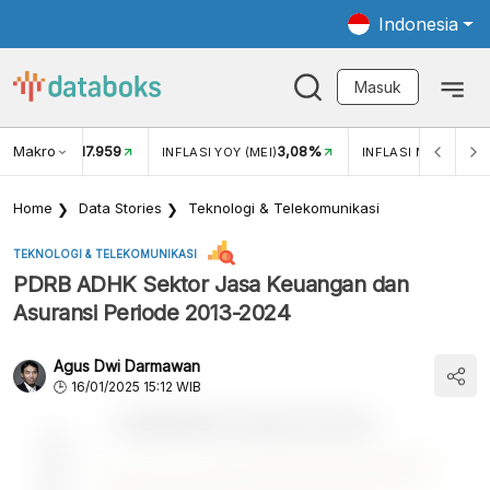
Indonesia
Masuk
Makro
17.959
3,08%
UKAR USD/IDR
INFLASI YOY (MEI)
INFLASI MOM (MEI)
Home
Data Stories
Teknologi & Telekomunikasi
TEKNOLOGI & TELEKOMUNIKASI
PDRB ADHK Sektor Jasa Keuangan dan
Asuransi Periode 2013-2024
Agus Dwi Darmawan
16/01/2025 15:12 WIB