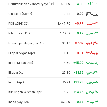
Pertumbuhan ekonomi (yoy) (Q1)
5,61%
+4.08
Gini rasio (Sem2)
0,38
0.00
PDB ADHK (Q1)
3.447,70
-0.77
Nilai Tukar USDIDR
17.959
+0.19
Neraca perdagangan (Apr)
89,10
-97.32
Ekspor Migas (Apr)
1,16
-9.81
Impor Migas (Apr)
4,60
+45.09
Ekspor (Apr)
25,30
+12.32
Impor (Apr)
25,21
+31.28
Kunjungan Wisman (Apr)
1,25
+14.75
Inflasi yoy (Mei)
3,08%
+0.66