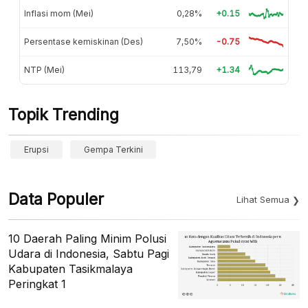
Inflasi mom (Mei)
0,28%
+0.15
Persentase kemiskinan (Des)
7,50%
-0.75
NTP (Mei)
113,79
+1.34
Topik Trending
Erupsi
Gempa Terkini
Data Populer
Lihat Semua
10 Daerah Paling Minim Polusi
Udara di Indonesia, Sabtu Pagi
Kabupaten Tasikmalaya
Peringkat 1