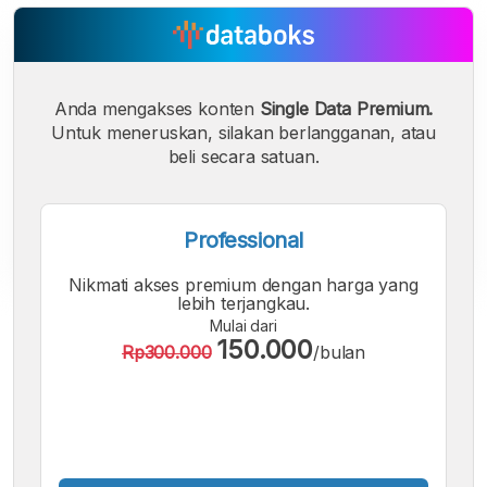
Anda mengakses konten
Single Data Premium.
Untuk meneruskan, silakan berlangganan, atau
beli secara satuan.
Professional
Nikmati akses premium dengan harga yang
lebih terjangkau.
A
A
A
Mulai dari
Font
Font
Font
150.000
Rp300.000
/bulan
Kecil
Sedang
Besar