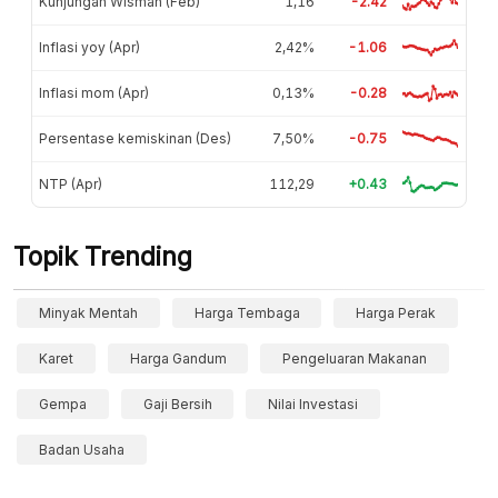
Kunjungan Wisman (Feb)
1,16
-2.42
Inflasi yoy (Apr)
2,42%
-1.06
Inflasi mom (Apr)
0,13%
-0.28
Persentase kemiskinan (Des)
7,50%
-0.75
NTP (Apr)
112,29
+0.43
Topik Trending
Minyak Mentah
Harga Tembaga
Harga Perak
Karet
Harga Gandum
Pengeluaran Makanan
Gempa
Gaji Bersih
Nilai Investasi
Badan Usaha