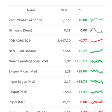
Nama
Nilai
%
Pertumbuhan ekonomi
5,11%
+0.08
Gini rasio (Sem2)
0,38
0.00
PDB ADHK (Q1)
3.447,70
-0.77
Nilai Tukar USDIDR
17.654
+0.32
Neraca perdagangan (Mar)
3,32
+160.82
Ekspor Migas (Mar)
1,28
+18.60
Impor Migas (Mar)
3,17
+58.74
Ekspor (Mar)
22,53
+1.62
Impor (Mar)
19,21
-8.08