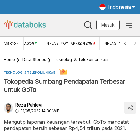
Indonesia
Masuk
Makro
17.654
2,42%
KAR USD/IDR
INFLASI YOY (APR)
INFLASI MOM (APR)
Home
Data Stories
Teknologi & Telekomunikasi
TEKNOLOGI & TELEKOMUNIKASI
Tokopedia Sumbang Pendapatan Terbesar
untuk GoTo
Reza Pahlevi
31/05/2022 14:30 WIB
Mengutip laporan keuangan tersebut, GoTo mencatat
pendapatan bersih sebesar Rp4,54 triliun pada 2021.