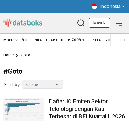
Indonesia
Masuk
Makro
17.908
2,88%
-
KAR USD/IDR
INFLASI YOY (JUL)
INFLASI MOM (JUL)
Home
GoTo
#goto
Sort by
Daftar 10 Emiten Sektor
Teknologi dengan Kas
Terbesar di BEI Kuartal II 2026