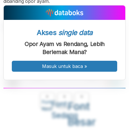
dibanding opor ayam.
Akses
single data
Opor Ayam vs Rendang, Lebih
Berlemak Mana?
Masuk untuk baca
»
A
A
A
Font
Font
Font
Kecil
Sedang
Besar