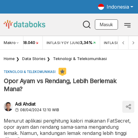
Indonesia
Masuk
3,34%
Makro
0,44%
5,1
N)
INFLASI MOM (JUN)
PERTUMBUHAN EKONOMI
Home
Data Stories
Teknologi & Telekomunikasi
TEKNOLOGI & TELEKOMUNIKASI
Opor Ayam vs Rendang, Lebih Berlemak
Mana?
Adi Ahdiat
08/04/2024 12:10 WIB
Menurut aplikasi penghitung kalori makanan FatSecret,
opor ayam dan rendang sama-sama mengandung
lemak. Namun, kandungan lemak rendang lebih tinggi