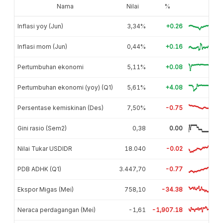
Nama
Nilai
%
Inflasi yoy (Jun)
3,34%
+0.26
Inflasi mom (Jun)
0,44%
+0.16
Pertumbuhan ekonomi
5,11%
+0.08
Pertumbuhan ekonomi (yoy) (Q1)
5,61%
+4.08
Persentase kemiskinan (Des)
7,50%
-0.75
Gini rasio (Sem2)
0,38
0.00
Nilai Tukar USDIDR
18.040
-0.02
PDB ADHK (Q1)
3.447,70
-0.77
Ekspor Migas (Mei)
758,10
-34.38
Neraca perdagangan (Mei)
-1,61
-1,907.18