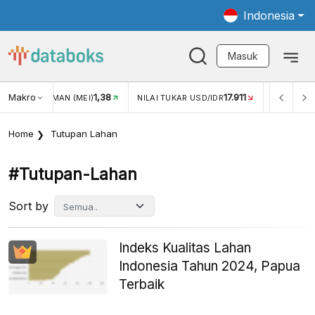
Indonesia
Masuk
Makro
1,38
17.911
JUNGAN WISMAN (MEI)
NILAI TUKAR USD/IDR
INFLASI Y
Home
Tutupan Lahan
#tutupan-Lahan
Sort by
Indeks Kualitas Lahan
Indonesia Tahun 2024, Papua
Terbaik