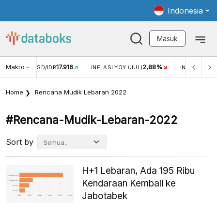
Indonesia
Masuk
Makro
17.916
2,88%
-
KAR USD/IDR
INFLASI YOY (JUL)
INFLASI MOM (JUL)
Home
Rencana Mudik Lebaran 2022
#rencana-Mudik-Lebaran-2022
Sort by
H+1 Lebaran, Ada 195 Ribu
Kendaraan Kembali ke
Jabotabek