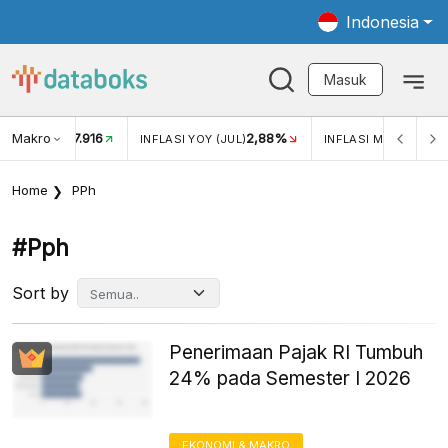
Indonesia
Masuk
Makro
17.916
2,88%
-
KAR USD/IDR
INFLASI YOY (JUL)
INFLASI MOM (JUL)
Home
PPh
#pph
Sort by
Penerimaan Pajak RI Tumbuh
24% pada Semester I 2026
EKONOMI & MAKRO