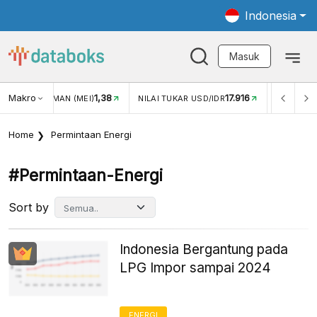
Indonesia
Masuk
Makro
1,38
17.916
JUNGAN WISMAN (MEI)
NILAI TUKAR USD/IDR
INFLASI Y
Home
Permintaan Energi
#permintaan-Energi
Sort by
Indonesia Bergantung pada
LPG Impor sampai 2024
ENERGI